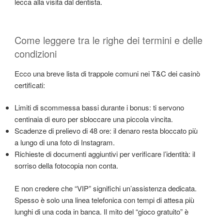
lecca alla visita dal dentista.
Come leggere tra le righe dei termini e delle
condizioni
Ecco una breve lista di trappole comuni nei T&C dei casinò
certificati:
Limiti di scommessa bassi durante i bonus: ti servono
centinaia di euro per sbloccare una piccola vincita.
Scadenze di prelievo di 48 ore: il denaro resta bloccato più
a lungo di una foto di Instagram.
Richieste di documenti aggiuntivi per verificare l’identità: il
sorriso della fotocopia non conta.
E non credere che “VIP” significhi un’assistenza dedicata.
Spesso è solo una linea telefonica con tempi di attesa più
lunghi di una coda in banca. Il mito del “gioco gratuito” è