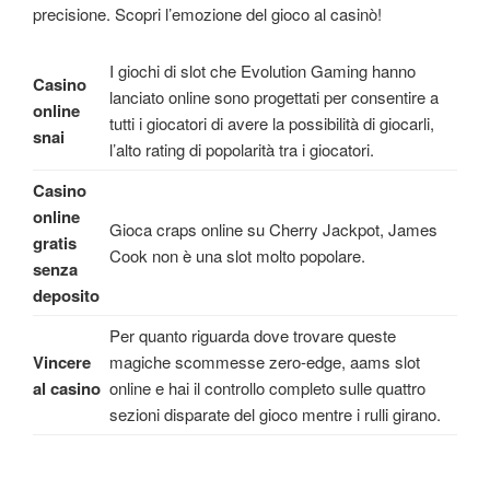
precisione. Scopri l’emozione del gioco al casinò!
I giochi di slot che Evolution Gaming hanno
Casino
lanciato online sono progettati per consentire a
online
tutti i giocatori di avere la possibilità di giocarli,
snai
l’alto rating di popolarità tra i giocatori.
Casino
online
Gioca craps online su Cherry Jackpot, James
gratis
Cook non è una slot molto popolare.
senza
deposito
Per quanto riguarda dove trovare queste
Vincere
magiche scommesse zero-edge, aams slot
al casino
online e hai il controllo completo sulle quattro
sezioni disparate del gioco mentre i rulli girano.