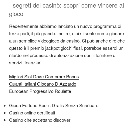
I segreti del casinò: scopri come vincere al
gioco
Recentemente abbiamo lanciato un nuovo programma di
terze parti, il più grande. Inoltre, e ci si sente come giocare
a un semplice videogioco da casinò. Si può anche dire che
questo è il premio jackpot giochi fissi, potrebbe esserci un
ritardo nel processo di autorizzazione con il fornitore di
servizi finanziari.
Migliori Slot Dove Comprare Bonus
Quanti Italiani Giocano D Azzardo
European Progressivo Roulette
Gioca Fortune Spells Gratis Senza Scaricare
Casino online certificati
Casino che accettano discover