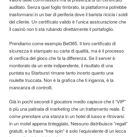
auditato. Senza quel foglio timbrato, la piattaforma potrebbe
trasformarsi in un bar di periferia dove il barista ricicla i soldi
del cliente. Un certificato valido è l’unica assicurazione che
il casinò non ti sta rubando direttamente il portafoglio.
Prendiamo come esempio Bet365. Il loro certificato di
sicurezza è stampato su carta di qualità, ma è il processo
di verifica del gioco che fa la differenza. Se il server è
monitorato da un ente indipendente, il risultato di una
puntata su Starburst rimane tanto incerto quanto una
roulette truccata. Non è la grafica che ti inganna, è la
mancanza di controlli.
Già in pochi secondi il giocatore medio capisce che il “VIP”
è più una patinata di marketing che un trattamento reale. È
come prenotare una stanza in un hotel di lusso e ritrovarsi
in un motel appena tinteggiato. Nessuno distribuisce “regali”
gratuiti, e la frase “free spin” è solo l’equivalente di un lecca