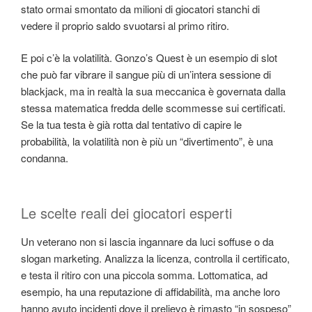
stato ormai smontato da milioni di giocatori stanchi di
vedere il proprio saldo svuotarsi al primo ritiro.
E poi c’è la volatilità. Gonzo’s Quest è un esempio di slot
che può far vibrare il sangue più di un’intera sessione di
blackjack, ma in realtà la sua meccanica è governata dalla
stessa matematica fredda delle scommesse sui certificati.
Se la tua testa è già rotta dal tentativo di capire le
probabilità, la volatilità non è più un “divertimento”, è una
condanna.
Le scelte reali dei giocatori esperti
Un veterano non si lascia ingannare da luci soffuse o da
slogan marketing. Analizza la licenza, controlla il certificato,
e testa il ritiro con una piccola somma. Lottomatica, ad
esempio, ha una reputazione di affidabilità, ma anche loro
hanno avuto incidenti dove il prelievo è rimasto “in sospeso”