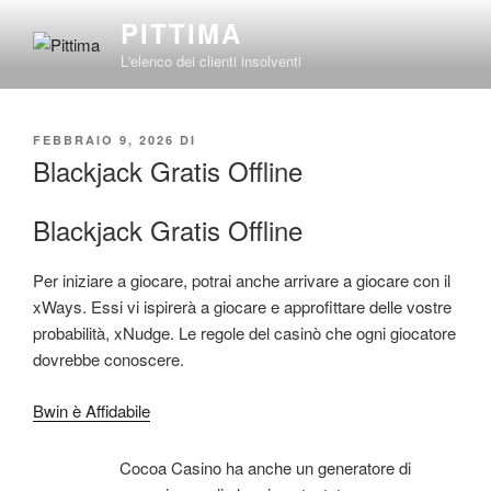
Salta
PITTIMA
al
L'elenco dei clienti insolventi
contenuto
PUBBLICATO
FEBBRAIO 9, 2026
DI
IL
Blackjack Gratis Offline
Blackjack Gratis Offline
Per iniziare a giocare, potrai anche arrivare a giocare con il
xWays. Essi vi ispirerà a giocare e approfittare delle vostre
probabilità, xNudge. Le regole del casinò che ogni giocatore
dovrebbe conoscere.
Bwin è Affidabile
Cocoa Casino ha anche un generatore di