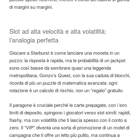
di margini su margini.
Slot ad alta velocità e alta volatilità:
l’analogia perfetta
Giocare a Starburst è come lanciare una moneta in un
pozzo: la risposta è rapida, ma le probabilità di un jackpot
sono così basse da sembrare quasi una leggenda
metropolitana. Gonzo’s Quest, con la sua caduta di blocchi,
ricorda di più un puzzle di matematica avanzata: ogni
rotazione è un calcolo di rischio, non un “regalo” gratuito.
Il paragone è cruciale perché le carte prepagate, con i loro
limiti di deposito, spingono i giocatori verso slot simili: rapidi,
flashy, ma con volatilità che ti lascia spesso con il conto a
zero. Il “VIP” diventa una sorta di promozione di un motel di
campagna che ti offre un letto più pulito, ma continua a