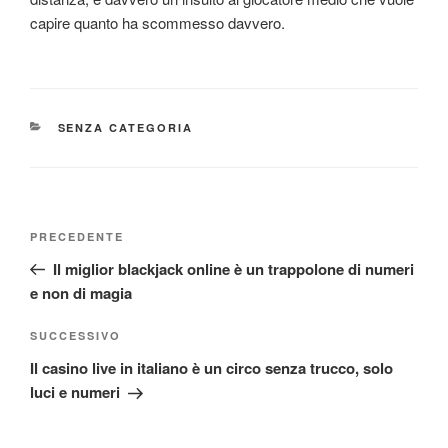
capire quanto ha scommesso davvero.
CATEGORIE
SENZA CATEGORIA
Navigazione
Articolo
PRECEDENTE
articoli
precedente:
Il miglior blackjack online è un trappolone di numeri
e non di magia
Articolo
SUCCESSIVO
successivo
Il casino live in italiano è un circo senza trucco, solo
luci e numeri