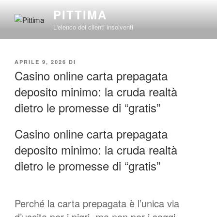
Salta
PITTIMA
al
L'elenco dei clienti insolventi
contenuto
PUBBLICATO
APRILE 9, 2026
DI
IL
Casino online carta prepagata
deposito minimo: la cruda realtà
dietro le promesse di “gratis”
Casino online carta prepagata
deposito minimo: la cruda realtà
dietro le promesse di “gratis”
Perché la carta prepagata è l’unica via
d’uscita per i pigri, ma non per i saggi