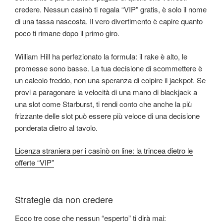
credere. Nessun casinò ti regala “VIP” gratis, è solo il nome
di una tassa nascosta. Il vero divertimento è capire quanto
poco ti rimane dopo il primo giro.
William Hill ha perfezionato la formula: il rake è alto, le
promesse sono basse. La tua decisione di scommettere è
un calcolo freddo, non una speranza di colpire il jackpot. Se
provi a paragonare la velocità di una mano di blackjack a
una slot come Starburst, ti rendi conto che anche la più
frizzante delle slot può essere più veloce di una decisione
ponderata dietro al tavolo.
Licenza straniera per i casinò on line: la trincea dietro le
offerte “VIP”
Strategie da non credere
Ecco tre cose che nessun “esperto” ti dirà mai: