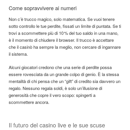
Come sopravvivere ai numeri
Non c’è trucco magico, solo matematica. Se vuoi tenere
sotto controllo le tue perdite, fissati un limite di puntata. Se ti
trovi a scommettere più di 10 % del tuo saldo in una mano,
è il momento di chiudere il browser. Il trucco è accettare
che il casinò ha sempre la meglio, non cercare di ingannare
il sistema.
Alcuni giocatori credono che una serie di perdite possa
essere rovesciata da un grande colpo di genio. È la stessa
mentalità di chi pensa che un “gift” di credito sia davvero un
regalo. Nessuno regala soldi, è solo un’illusione di
generosità che copre il vero scopo: spingerti a
scommettere ancora.
Il futuro del casino live e le sue scuse