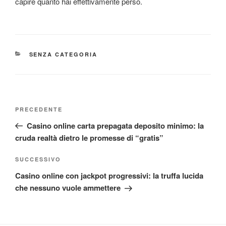
capire quanto hai effettivamente perso.
CATEGORIE
SENZA CATEGORIA
Navigazione
Articolo
PRECEDENTE
articoli
precedente:
Casino online carta prepagata deposito minimo: la
cruda realtà dietro le promesse di “gratis”
Articolo
SUCCESSIVO
successivo
Casino online con jackpot progressivi: la truffa lucida
che nessuno vuole ammettere