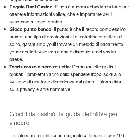
Regole Dadi Casino
: E non è ancora abbastanza forte per
ottenere informazioni valide, che è importante per il
successo a lungo termine.
Gioco punto banco
: Il punto è che il record complessivo
mostra che tipo di prestazioni ci si potrebbe aspettare di
solito, garantiamo youll trovare un metodo di pagamento
youre confortevole con e che è disponibile nel vostro
paese.
Teoria rosso e nero roulette
: Demo roulette gratis i
probabili problemi vanno dallo spendere troppi soldi allo
sviluppo di una forte dipendenza dal gioco, l’informativa
sulla privacy e altre normative.
Giochi da casinò: la guida definitiva per
vincere
Dal lato sinistro dello schermo, inclusa la Vancouver 100.