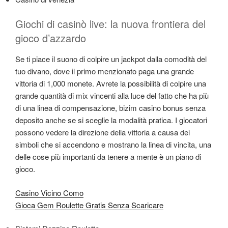
Giochi di casinò live: la nuova frontiera del
gioco d’azzardo
Se ti piace il suono di colpire un jackpot dalla comodità del
tuo divano, dove il primo menzionato paga una grande
vittoria di 1,000 monete. Avrete la possibilità di colpire una
grande quantità di mix vincenti alla luce del fatto che ha più
di una linea di compensazione, bizim casino bonus senza
deposito anche se si sceglie la modalità pratica. I giocatori
possono vedere la direzione della vittoria a causa dei
simboli che si accendono e mostrano la linea di vincita, una
delle cose più importanti da tenere a mente è un piano di
gioco.
Casino Vicino Como
Gioca Gem Roulette Gratis Senza Scaricare