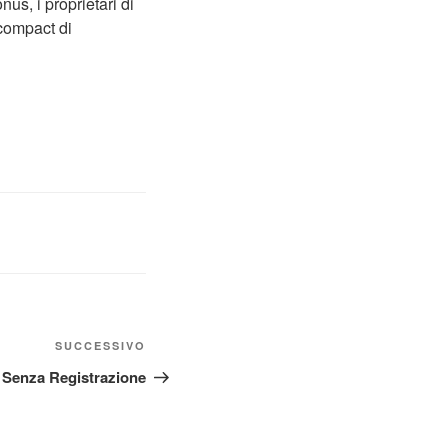
us, i proprietari di
compact di
Articolo
SUCCESSIVO
successivo
e Senza Registrazione