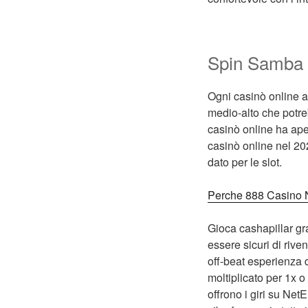
Spin Samba 
Ogni casinò online av
medio-alto che potre
casinò online ha apert
casinò online nel 202
dato per le slot.
Perche 888 Casino 
Gioca cashapillar gr
essere sicuri di rive
off-beat esperienza d
moltiplicato per 1x o
offrono i giri su Net