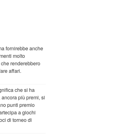
ma fornirebbe anche
ementi molto
i che renderebbero
fare affari.
nifica che si ha
 ancora più premi, si
no punti premio
artecipa a giochi
oci di torneo di