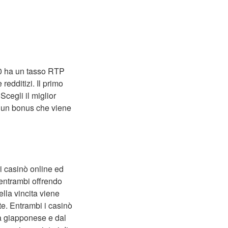
000 ha un tasso RTP
edditizi. Il primo
Scegli il miglior
ti un bonus che viene
i casinò online ed
, entrambi offrendo
ella vincita viene
te. Entrambi i casinò
ra giapponese e dal