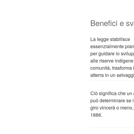
Benefici e sv
La legge stabilisce
essenzialmente piani
per guidare lo svil
alle riserve indigene
comunità, trasforma 
atterra in un selvagg
Ciò significa che un
può determinare se i
giro vincerà o meno, 
1886.