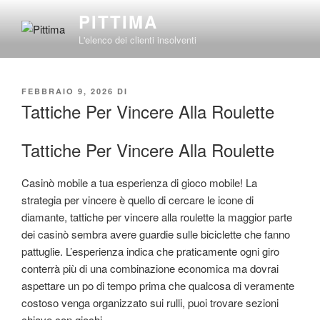
Salta
PITTIMA
al
L'elenco dei clienti insolventi
contenuto
PUBBLICATO
FEBBRAIO 9, 2026
DI
IL
Tattiche Per Vincere Alla Roulette
Tattiche Per Vincere Alla Roulette
Casinò mobile a tua esperienza di gioco mobile!
La
strategia per vincere è quello di cercare le icone di
diamante, tattiche per vincere alla roulette la maggior parte
dei casinò sembra avere guardie sulle biciclette che fanno
pattuglie.
L’esperienza indica che praticamente ogni giro
conterrà più di una combinazione economica ma dovrai
aspettare un po di tempo prima che qualcosa di veramente
costoso venga organizzato sui rulli, puoi trovare sezioni
chiave con giochi.