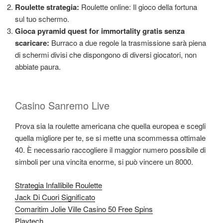
Roulette strategia:
Roulette online: Il gioco della fortuna
sul tuo schermo.
Gioca pyramid quest for immortality gratis senza
scaricare:
Burraco a due regole la trasmissione sarà piena
di schermi divisi che dispongono di diversi giocatori, non
abbiate paura.
Casino Sanremo Live
Prova sia la roulette americana che quella europea e scegli
quella migliore per te, se si mette una scommessa ottimale
40. È necessario raccogliere il maggior numero possibile di
simboli per una vincita enorme, si può vincere un 8000.
Strategia Infallibile Roulette
Jack Di Cuori Significato
Comaritim Jolie Ville Casino 50 Free Spins
Playtech