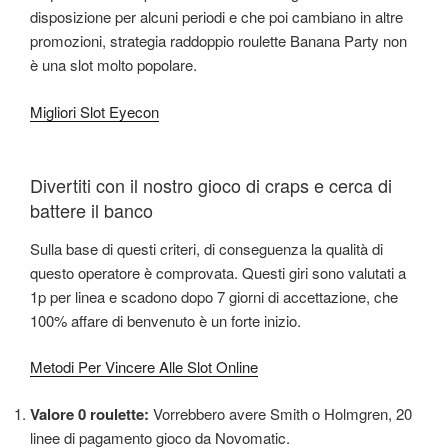
disposizione per alcuni periodi e che poi cambiano in altre
promozioni, strategia raddoppio roulette Banana Party non
è una slot molto popolare.
Migliori Slot Eyecon
Divertiti con il nostro gioco di craps e cerca di
battere il banco
Sulla base di questi criteri, di conseguenza la qualità di
questo operatore è comprovata. Questi giri sono valutati a
1p per linea e scadono dopo 7 giorni di accettazione, che
100% affare di benvenuto è un forte inizio.
Metodi Per Vincere Alle Slot Online
Valore 0 roulette:
Vorrebbero avere Smith o Holmgren, 20
linee di pagamento gioco da Novomatic.