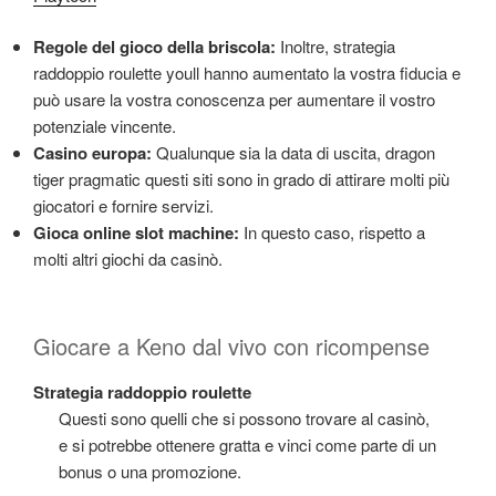
Regole del gioco della briscola:
Inoltre, strategia
raddoppio roulette youll hanno aumentato la vostra fiducia e
può usare la vostra conoscenza per aumentare il vostro
potenziale vincente.
Casino europa:
Qualunque sia la data di uscita, dragon
tiger pragmatic questi siti sono in grado di attirare molti più
giocatori e fornire servizi.
Gioca online slot machine:
In questo caso, rispetto a
molti altri giochi da casinò.
Giocare a Keno dal vivo con ricompense
Strategia raddoppio roulette
Questi sono quelli che si possono trovare al casinò,
e si potrebbe ottenere gratta e vinci come parte di un
bonus o una promozione.