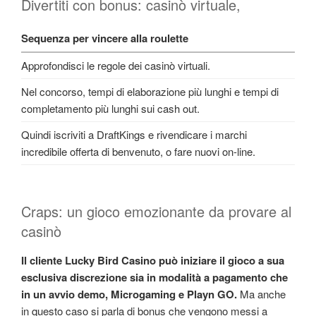
Divertiti con bonus: casinò virtuale,
Sequenza per vincere alla roulette
Approfondisci le regole dei casinò virtuali.
Nel concorso, tempi di elaborazione più lunghi e tempi di
completamento più lunghi sui cash out.
Quindi iscriviti a DraftKings e rivendicare i marchi
incredibile offerta di benvenuto, o fare nuovi on-line.
Craps: un gioco emozionante da provare al
casinò
Il cliente Lucky Bird Casino può iniziare il gioco a sua
esclusiva discrezione sia in modalità a pagamento che
in un avvio demo, Microgaming e Playn GO.
Ma anche
in questo caso si parla di bonus che vengono messi a