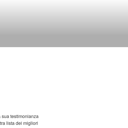
la sua testimonianza
ra lista dei migliori