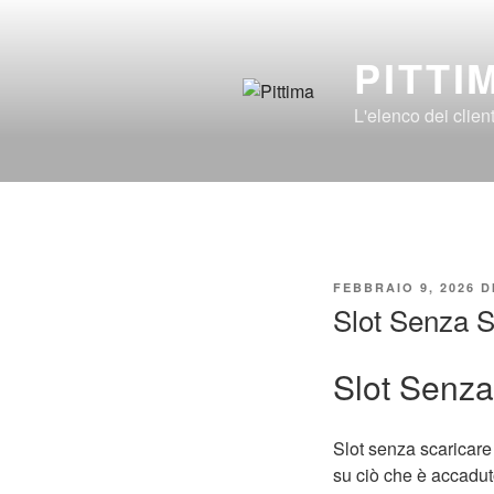
Salta
al
PITTI
contenuto
L'elenco dei client
PUBBLICATO
FEBBRAIO 9, 2026
D
IL
Slot Senza S
Slot Senza
Slot senza scaricare 
su ciò che è accaduto 