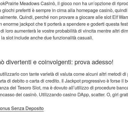
ookPrairie Meadows Casinò, il gioco non ha un’opzione di ripro
 giochi preferiti è sempre in cima alla homepage casinò, quindi
lmente. Quindi, perché non provare a giocare alle slot Elf Wars
n enorme jackpot che ti porterà a spendere e goderti questa fest
di loro aumenterà le vostre probabilità di vincita mentre altri di
a, la slot include anche due funzionalità casuali.
ò divertenti e coinvolgenti: prova adesso!
 utilizzarlo con tante varietà di valuta come alcuni altri metodi
ta di debito o carta di credito. Il Jackpot progressivo è forse il 
tanza del Tesoro Slot, ma è dovuto all’utilizzo di procedure ban
incasso dei casinò. Utilizzando casino DApp, scatter. O, giri grat
Bonus Senza Deposito