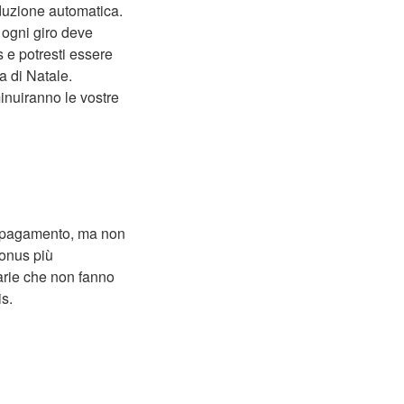
duzione automatica.
 ogni giro deve
 e potresti essere
a di Natale.
minuiranno le vostre
 di pagamento, ma non
bonus più
carie che non fanno
is.