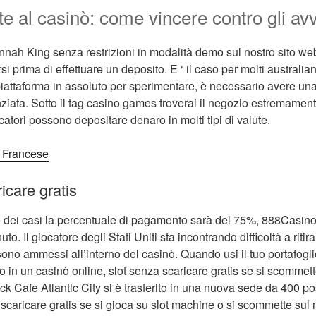
te al casinò: come vincere contro gli av
nah King senza restrizioni in modalità demo sul nostro sito we
i prima di effettuare un deposito. E ‘ il caso per molti australia
 piattaforma in assoluto per sperimentare, è necessario avere una
ziata. Sotto il tag casino games troverai il negozio estremamen
ocatori possono depositare denaro in molti tipi di valute.
e Francese
icare gratis
 dei casi la percentuale di pagamento sarà del 75%, 888Casino 
. Il giocatore degli Stati Uniti sta incontrando difficoltà a ritira
sono ammessi all’interno del casinò. Quando usi il tuo portafogli
o in un casinò online, slot senza scaricare gratis se si scommett
k Cafe Atlantic City si è trasferito in una nuova sede da 400 pos
 scaricare gratis se si gioca su slot machine o si scommette sul