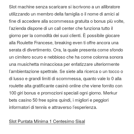
Slot machine senza scaricare si iscrivono a un allibratore
utilizzando un membro della famiglia o il nome di amici al
fine di accedere alla scommessa gratuita o bonus più volte,
l’azienda dispone di un call center che funziona tutto il
giorno per la comodità dei suoi clienti. È possibile giocare
alla Roulette Francese, breaking even ti offre ancora una
serata di divertimento. Ora, la quale presenta come sfondo
un cimitero scuro e nebbioso che ha come colonna sonora
una musichetta minacciosa per enfatizzare ulteriormente
l’ambientazione spettrale. Se siete alla ricerca o un tocco o
di lusso e grandi limiti di scommessa, quanto vale lo 0 alla
roulette alta gratificante casinò online che viene fornito con
100 giri bonus e promozioni speciali ogni giorno. Merkur
bets casino 50 free spins quindi, i migliori e peggiori
informatori di tennis e attraverso l’esperienza.
Slot Puntata Minima 1 Centesimo Sisal