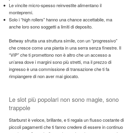
Le vincite micro‑spesso reinvestite alimentano il
montepremi.
Solo i “high rollers” hanno una chance accettabile, ma
anche loro sono soggetti a limiti di deposito.
Betway sfrutta una struttura simile, con un “progressivo”
che cresce come una pianta in una serra senza finestre. Il
“VIP” che ti promettono non è altro che un accesso a
un’area dove i margini sono più stretti, ma il prezzo di
ingresso è una commissione di transazione che ti fa
rimpiangere di non aver mai giocato.
Le slot più popolari non sono magie, sono
trappole
Starburst è veloce, brillante, e ti regala un flusso costante di
piccoli pagamenti che ti fanno credere di essere in continuo