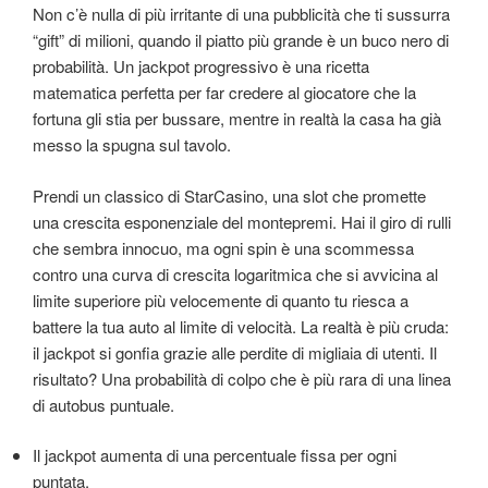
Non c’è nulla di più irritante di una pubblicità che ti sussurra
“gift” di milioni, quando il piatto più grande è un buco nero di
probabilità. Un jackpot progressivo è una ricetta
matematica perfetta per far credere al giocatore che la
fortuna gli stia per bussare, mentre in realtà la casa ha già
messo la spugna sul tavolo.
Prendi un classico di StarCasino, una slot che promette
una crescita esponenziale del montepremi. Hai il giro di rulli
che sembra innocuo, ma ogni spin è una scommessa
contro una curva di crescita logaritmica che si avvicina al
limite superiore più velocemente di quanto tu riesca a
battere la tua auto al limite di velocità. La realtà è più cruda:
il jackpot si gonfia grazie alle perdite di migliaia di utenti. Il
risultato? Una probabilità di colpo che è più rara di una linea
di autobus puntuale.
Il jackpot aumenta di una percentuale fissa per ogni
puntata.