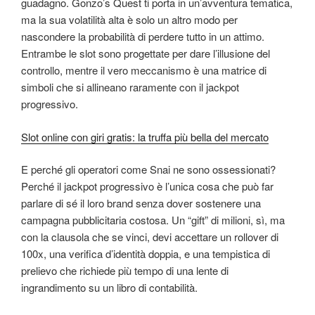
guadagno. Gonzo’s Quest ti porta in un’avventura tematica,
ma la sua volatilità alta è solo un altro modo per
nascondere la probabilità di perdere tutto in un attimo.
Entrambe le slot sono progettate per dare l’illusione del
controllo, mentre il vero meccanismo è una matrice di
simboli che si allineano raramente con il jackpot
progressivo.
Slot online con giri gratis: la truffa più bella del mercato
E perché gli operatori come Snai ne sono ossessionati?
Perché il jackpot progressivo è l’unica cosa che può far
parlare di sé il loro brand senza dover sostenere una
campagna pubblicitaria costosa. Un “gift” di milioni, sì, ma
con la clausola che se vinci, devi accettare un rollover di
100x, una verifica d’identità doppia, e una tempistica di
prelievo che richiede più tempo di una lente di
ingrandimento su un libro di contabilità.