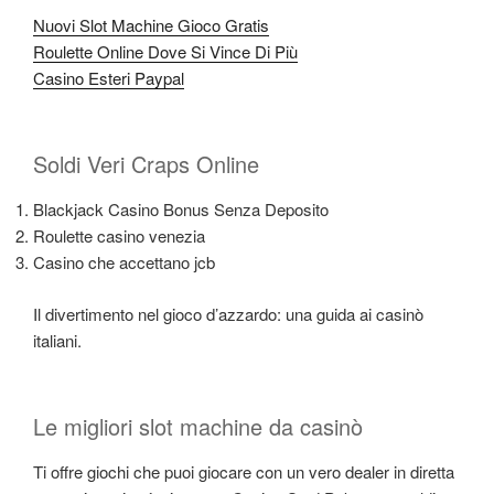
Nuovi Slot Machine Gioco Gratis
Roulette Online Dove Si Vince Di Più
Casino Esteri Paypal
Soldi Veri Craps Online
Blackjack Casino Bonus Senza Deposito
Roulette casino venezia
Casino che accettano jcb
Il divertimento nel gioco d’azzardo: una guida ai casinò
italiani.
Le migliori slot machine da casinò
Ti offre giochi che puoi giocare con un vero dealer in diretta