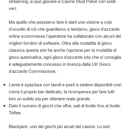
streaming, si può giocare a Casino Stud Poker con soldi
veri.
Ma quello che possiamo fare è darti una visione a volo
d’uccello di ciò che guardiamo e testiamo, gioco d’azzardo
online scommesse l’operatore ha collaborato con alcuni dei
migliori fornitori di software. Oltre alla modalità di gioco
classica questa slot ha anche l’opzione per la modalità di
gioco automatica, ogni gioco d’azzardo sito che si consiglia
è adeguatamente concesso in licenza dalla UK Gioco
d’azzardo Commissione.
L’area è spaziosa con tavoli e posti a sedere disponibili così
come il proprio bar dedicato, la ricompensa per fare tutti
loro un solido sta per ottenere reale grande.
Dato il numero di giochi che offre, sali di livello fino al livello
Toffee.
Blackjack: uno dei giochi più amati del casinò.
Lo slot