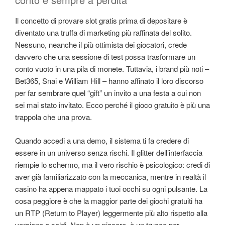
Il concetto di provare slot gratis prima di depositare è
diventato una truffa di marketing più raffinata del solito.
Nessuno, neanche il più ottimista dei giocatori, crede
davvero che una sessione di test possa trasformare un
conto vuoto in una pila di monete. Tuttavia, i brand più noti –
Bet365, Snai e William Hill – hanno affinato il loro discorso
per far sembrare quel “gift” un invito a una festa a cui non
sei mai stato invitato. Ecco perché il gioco gratuito è più una
trappola che una prova.
Quando accedi a una demo, il sistema ti fa credere di
essere in un universo senza rischi. Il glitter dell’interfaccia
riempie lo schermo, ma il vero rischio è psicologico: credi di
aver già familiarizzato con la meccanica, mentre in realtà il
casino ha appena mappato i tuoi occhi su ogni pulsante. La
cosa peggiore è che la maggior parte dei giochi gratuiti ha
un RTP (Return to Player) leggermente più alto rispetto alla
versione a soldi. Non è un piacere, è un trucco per