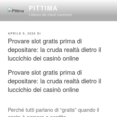
Salta
PITTIMA
al
L'elenco dei clienti insolventi
contenuto
PUBBLICATO
APRILE 9, 2026
DI
IL
Provare slot gratis prima di
depositare: la cruda realtà dietro il
luccichio dei casinò online
Provare slot gratis prima di
depositare: la cruda realtà dietro il
luccichio dei casinò online
Perché tutti parlano di “gratis” quando il
conto è sempre a perdita