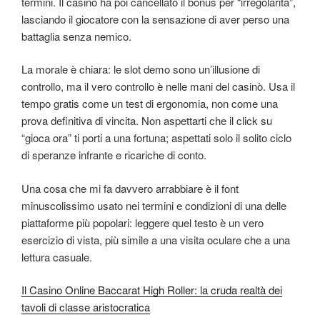
termini. Il casinò ha poi cancellato il bonus per “irregolarità”,
lasciando il giocatore con la sensazione di aver perso una
battaglia senza nemico.
La morale è chiara: le slot demo sono un’illusione di
controllo, ma il vero controllo è nelle mani del casinò. Usa il
tempo gratis come un test di ergonomia, non come una
prova definitiva di vincita. Non aspettarti che il click su
“gioca ora” ti porti a una fortuna; aspettati solo il solito ciclo
di speranze infrante e ricariche di conto.
Una cosa che mi fa davvero arrabbiare è il font
minuscolissimo usato nei termini e condizioni di una delle
piattaforme più popolari: leggere quel testo è un vero
esercizio di vista, più simile a una visita oculare che a una
lettura casuale.
Il Casino Online Baccarat High Roller: la cruda realtà dei
tavoli di classe aristocratica