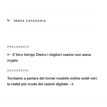
CATEGORIE
SENZA CATEGORIA
Navigazione
Articolo
PRECEDENTE
articoli
precedente:
Il Vero Intrigo Dietro i migliori casino non aams
crypto
Articolo
SUCCESSIVO
successivo
Torniamo a parlare dei tornei roulette online soldi veri:
la realtà più cruda del casinò digitale