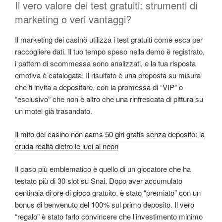
Il vero valore dei test gratuiti: strumenti di
marketing o veri vantaggi?
Il marketing dei casinò utilizza i test gratuiti come esca per
raccogliere dati. Il tuo tempo speso nella demo è registrato,
i pattern di scommessa sono analizzati, e la tua risposta
emotiva è catalogata. Il risultato è una proposta su misura
che ti invita a depositare, con la promessa di “VIP” o
“esclusivo” che non è altro che una rinfrescata di pittura su
un motel già trasandato.
Il mito dei casino non aams 50 giri gratis senza deposito: la
cruda realtà dietro le luci al neon
Il caso più emblematico è quello di un giocatore che ha
testato più di 30 slot su Snai. Dopo aver accumulato
centinaia di ore di gioco gratuito, è stato “premiato” con un
bonus di benvenuto del 100% sul primo deposito. Il vero
“regalo” è stato farlo convincere che l’investimento minimo