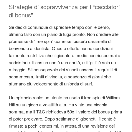
Strategie di sopravvivenza per i “cacciatori
di bonus”
Se decidi comunque di sprecare tempo con le demo,
almeno fallo con un piano di fuga pronto. Non credere alle
promesse di “free spin” come se fossero caramelle di
benvenuto al dentista. Queste offerte hanno condizioni
talmente restrittive che il giocatore medio non riesce mai a
soddisfarle. Il casino non è una carità, e il “gift” è solo un
miraggio. Sii consapevole dei vincoli nascosti: requisiti di
scommessa, limiti di vincita, e scadenze di giorni che
sfumano più velocemente di un’onda di surf.
Un episodio reale: un utente ha usato il free spin di William
Hill su un gioco a volatilità alta. Ha vinto una piccola
somma, ma il T&C richiedeva 50x il valore del bonus prima
di poter prelevare. Dopo settimane di giochetti, il conto è
rimasto a pochi centesimi, in attesa di una revisione dei