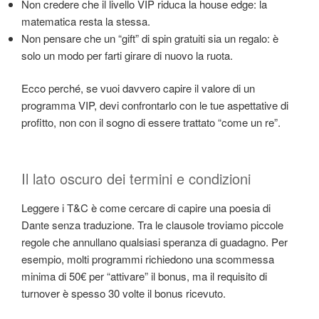
Non credere che il livello VIP riduca la house edge: la
matematica resta la stessa.
Non pensare che un “gift” di spin gratuiti sia un regalo: è
solo un modo per farti girare di nuovo la ruota.
Ecco perché, se vuoi davvero capire il valore di un
programma VIP, devi confrontarlo con le tue aspettative di
profitto, non con il sogno di essere trattato “come un re”.
Il lato oscuro dei termini e condizioni
Leggere i T&C è come cercare di capire una poesia di
Dante senza traduzione. Tra le clausole troviamo piccole
regole che annullano qualsiasi speranza di guadagno. Per
esempio, molti programmi richiedono una scommessa
minima di 50€ per “attivare” il bonus, ma il requisito di
turnover è spesso 30 volte il bonus ricevuto.