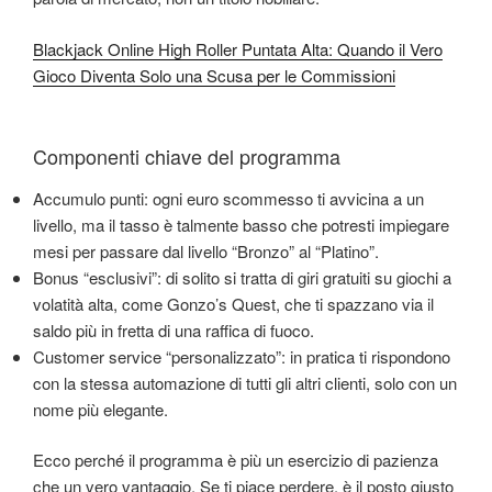
Blackjack Online High Roller Puntata Alta: Quando il Vero
Gioco Diventa Solo una Scusa per le Commissioni
Componenti chiave del programma
Accumulo punti: ogni euro scommesso ti avvicina a un
livello, ma il tasso è talmente basso che potresti impiegare
mesi per passare dal livello “Bronzo” al “Platino”.
Bonus “esclusivi”: di solito si tratta di giri gratuiti su giochi a
volatità alta, come Gonzo’s Quest, che ti spazzano via il
saldo più in fretta di una raffica di fuoco.
Customer service “personalizzato”: in pratica ti rispondono
con la stessa automazione di tutti gli altri clienti, solo con un
nome più elegante.
Ecco perché il programma è più un esercizio di pazienza
che un vero vantaggio. Se ti piace perdere, è il posto giusto