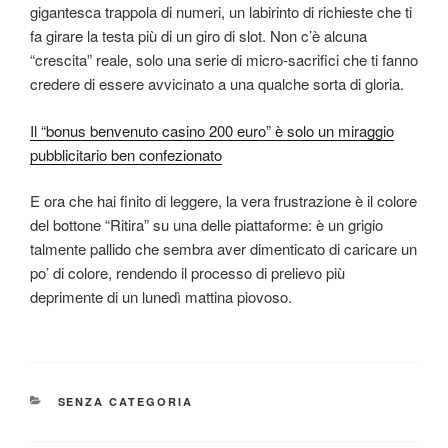
gigantesca trappola di numeri, un labirinto di richieste che ti
fa girare la testa più di un giro di slot. Non c’è alcuna
“crescita” reale, solo una serie di micro‑sacrifici che ti fanno
credere di essere avvicinato a una qualche sorta di gloria.
Il “bonus benvenuto casino 200 euro” è solo un miraggio
pubblicitario ben confezionato
E ora che hai finito di leggere, la vera frustrazione è il colore
del bottone “Ritira” su una delle piattaforme: è un grigio
talmente pallido che sembra aver dimenticato di caricare un
po’ di colore, rendendo il processo di prelievo più
deprimente di un lunedì mattina piovoso.
CATEGORIE
SENZA CATEGORIA