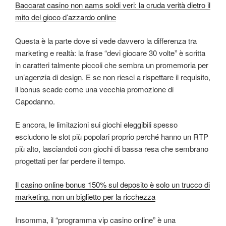
Baccarat casino non aams soldi veri: la cruda verità dietro il
mito del gioco d’azzardo online
Questa è la parte dove si vede davvero la differenza tra
marketing e realtà: la frase “devi giocare 30 volte” è scritta
in caratteri talmente piccoli che sembra un promemoria per
un’agenzia di design. E se non riesci a rispettare il requisito,
il bonus scade come una vecchia promozione di
Capodanno.
E ancora, le limitazioni sui giochi eleggibili spesso
escludono le slot più popolari proprio perché hanno un RTP
più alto, lasciandoti con giochi di bassa resa che sembrano
progettati per far perdere il tempo.
Il casino online bonus 150% sul deposito è solo un trucco di
marketing, non un biglietto per la ricchezza
Insomma, il “programma vip casino online” è una