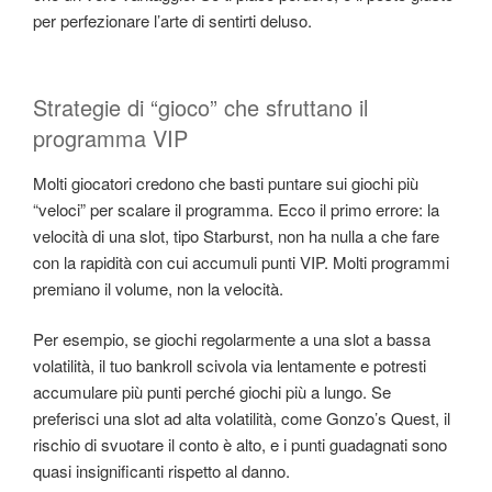
per perfezionare l’arte di sentirti deluso.
Strategie di “gioco” che sfruttano il
programma VIP
Molti giocatori credono che basti puntare sui giochi più
“veloci” per scalare il programma. Ecco il primo errore: la
velocità di una slot, tipo Starburst, non ha nulla a che fare
con la rapidità con cui accumuli punti VIP. Molti programmi
premiano il volume, non la velocità.
Per esempio, se giochi regolarmente a una slot a bassa
volatilità, il tuo bankroll scivola via lentamente e potresti
accumulare più punti perché giochi più a lungo. Se
preferisci una slot ad alta volatilità, come Gonzo’s Quest, il
rischio di svuotare il conto è alto, e i punti guadagnati sono
quasi insignificanti rispetto al danno.