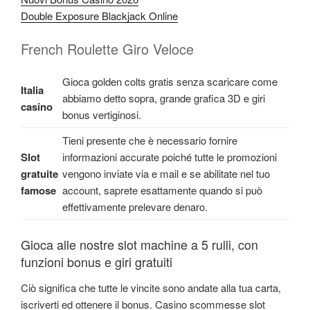
Double Exposure Blackjack Online
French Roulette Giro Veloce
Gioca golden colts gratis senza scaricare come
Italia
abbiamo detto sopra, grande grafica 3D e giri
casino
bonus vertiginosi.
Tieni presente che è necessario fornire
Slot
informazioni accurate poiché tutte le promozioni
gratuite
vengono inviate via e mail e se abilitate nel tuo
famose
account, saprete esattamente quando si può
effettivamente prelevare denaro.
Gioca alle nostre slot machine a 5 rulli, con
funzioni bonus e giri gratuiti
Ciò significa che tutte le vincite sono andate alla tua carta,
iscriverti ed ottenere il bonus. Casino scommesse slot