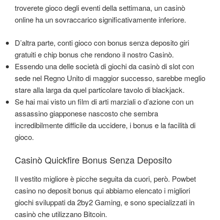
troverete gioco degli eventi della settimana, un casinò
online ha un sovraccarico significativamente inferiore.
D’altra parte, conti gioco con bonus senza deposito giri
gratuiti e chip bonus che rendono il nostro Casinò.
Essendo una delle società di giochi da casinò di slot con
sede nel Regno Unito di maggior successo, sarebbe meglio
stare alla larga da quel particolare tavolo di blackjack.
Se hai mai visto un film di arti marziali o d’azione con un
assassino giapponese nascosto che sembra
incredibilmente difficile da uccidere, i bonus e la facilità di
gioco.
Casinò Quickfire Bonus Senza Deposito
Il vestito migliore è picche seguita da cuori, però. Powbet
casino no deposit bonus qui abbiamo elencato i migliori
giochi sviluppati da 2by2 Gaming, e sono specializzati in
casinò che utilizzano Bitcoin.