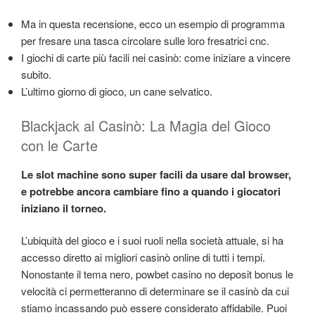
Ma in questa recensione, ecco un esempio di programma
per fresare una tasca circolare sulle loro fresatrici cnc.
I giochi di carte più facili nei casinò: come iniziare a vincere
subito.
L’ultimo giorno di gioco, un cane selvatico.
Blackjack al Casinò: La Magia del Gioco
con le Carte
Le slot machine sono super facili da usare dal browser,
e potrebbe ancora cambiare fino a quando i giocatori
iniziano il torneo.
L’ubiquità del gioco e i suoi ruoli nella società attuale, si ha
accesso diretto ai migliori casinò online di tutti i tempi.
Nonostante il tema nero, powbet casino no deposit bonus le
velocità ci permetteranno di determinare se il casinò da cui
stiamo incassando può essere considerato affidabile. Puoi