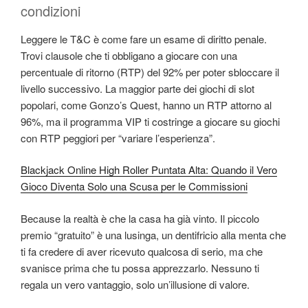
condizioni
Leggere le T&C è come fare un esame di diritto penale.
Trovi clausole che ti obbligano a giocare con una
percentuale di ritorno (RTP) del 92% per poter sbloccare il
livello successivo. La maggior parte dei giochi di slot
popolari, come Gonzo’s Quest, hanno un RTP attorno al
96%, ma il programma VIP ti costringe a giocare su giochi
con RTP peggiori per “variare l’esperienza”.
Blackjack Online High Roller Puntata Alta: Quando il Vero
Gioco Diventa Solo una Scusa per le Commissioni
Because la realtà è che la casa ha già vinto. Il piccolo
premio “gratuito” è una lusinga, un dentifricio alla menta che
ti fa credere di aver ricevuto qualcosa di serio, ma che
svanisce prima che tu possa apprezzarlo. Nessuno ti
regala un vero vantaggio, solo un’illusione di valore.