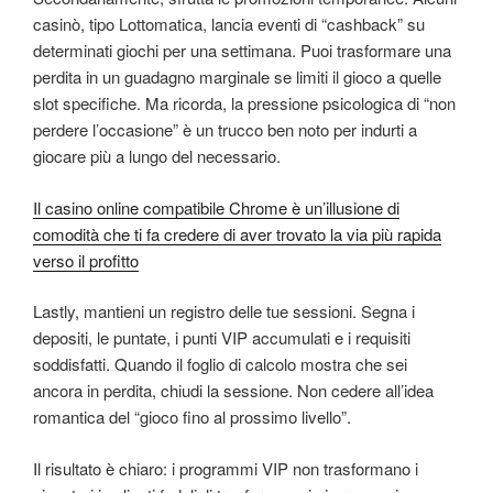
casinò, tipo Lottomatica, lancia eventi di “cashback” su
determinati giochi per una settimana. Puoi trasformare una
perdita in un guadagno marginale se limiti il gioco a quelle
slot specifiche. Ma ricorda, la pressione psicologica di “non
perdere l’occasione” è un trucco ben noto per indurti a
giocare più a lungo del necessario.
Il casino online compatibile Chrome è un’illusione di
comodità che ti fa credere di aver trovato la via più rapida
verso il profitto
Lastly, mantieni un registro delle tue sessioni. Segna i
depositi, le puntate, i punti VIP accumulati e i requisiti
soddisfatti. Quando il foglio di calcolo mostra che sei
ancora in perdita, chiudi la sessione. Non cedere all’idea
romantica del “gioco fino al prossimo livello”.
Il risultato è chiaro: i programmi VIP non trasformano i