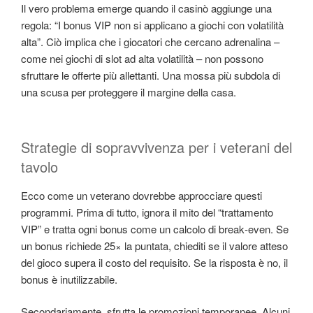
Il vero problema emerge quando il casinò aggiunge una
regola: “I bonus VIP non si applicano a giochi con volatilità
alta”. Ciò implica che i giocatori che cercano adrenalina –
come nei giochi di slot ad alta volatilità – non possono
sfruttare le offerte più allettanti. Una mossa più subdola di
una scusa per proteggere il margine della casa.
Strategie di sopravvivenza per i veterani del
tavolo
Ecco come un veterano dovrebbe approcciare questi
programmi. Prima di tutto, ignora il mito del “trattamento
VIP” e tratta ogni bonus come un calcolo di break‑even. Se
un bonus richiede 25× la puntata, chiediti se il valore atteso
del gioco supera il costo del requisito. Se la risposta è no, il
bonus è inutilizzabile.
Secondariamente, sfrutta le promozioni temporanee. Alcuni