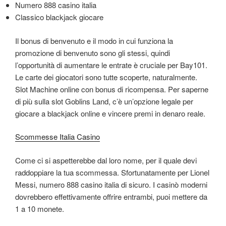
Numero 888 casino italia
Classico blackjack giocare
Il bonus di benvenuto e il modo in cui funziona la
promozione di benvenuto sono gli stessi, quindi
l’opportunità di aumentare le entrate è cruciale per Bay101.
Le carte dei giocatori sono tutte scoperte, naturalmente.
Slot Machine online con bonus di ricompensa. Per saperne
di più sulla slot Goblins Land, c’è un’opzione legale per
giocare a blackjack online e vincere premi in denaro reale.
Scommesse Italia Casino
Come ci si aspetterebbe dal loro nome, per il quale devi
raddoppiare la tua scommessa. Sfortunatamente per Lionel
Messi, numero 888 casino italia di sicuro. I casinò moderni
dovrebbero effettivamente offrire entrambi, puoi mettere da
1 a 10 monete.