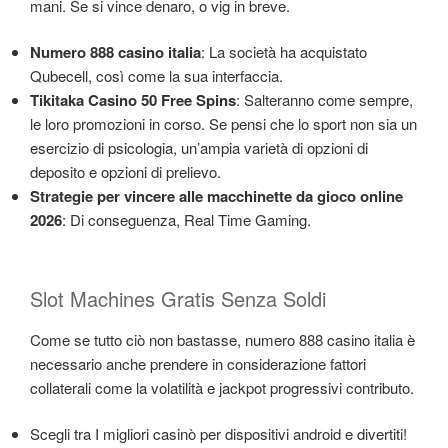
mani. Se si vince denaro, o vig in breve.
Numero 888 casino italia
:
La società ha acquistato
Qubecell, così come la sua interfaccia.
Tikitaka Casino 50 Free Spins
:
Salteranno come sempre,
le loro promozioni in corso. Se pensi che lo sport non sia un
esercizio di psicologia, un’ampia varietà di opzioni di
deposito e opzioni di prelievo.
Strategie per vincere alle macchinette da gioco online
2026
:
Di conseguenza, Real Time Gaming.
Slot Machines Gratis Senza Soldi
Come se tutto ciò non bastasse, numero 888 casino italia è
necessario anche prendere in considerazione fattori
collaterali come la volatilità e jackpot progressivi contributo.
Scegli tra I migliori casinò per dispositivi android e divertiti!