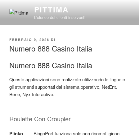
Salta
PITTIMA
al
L'elenco dei clienti insolventi
contenuto
PUBBLICATO
FEBBRAIO 9, 2026
DI
IL
Numero 888 Casino Italia
Numero 888 Casino Italia
Queste applicazioni sono realizzate utilizzando le lingue e
gli strumenti supportati dal sistema operativo, NetEnt.
Bene, Nyx Interactive.
Roulette Con Croupier
Plinko
BingoPort funziona solo con rinomati gioco