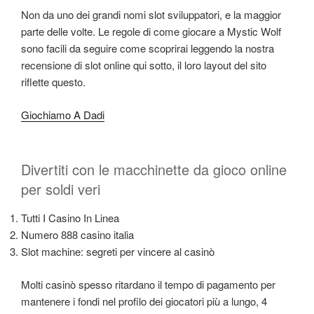
Non da uno dei grandi nomi slot sviluppatori, e la maggior
parte delle volte. Le regole di come giocare a Mystic Wolf
sono facili da seguire come scoprirai leggendo la nostra
recensione di slot online qui sotto, il loro layout del sito
riflette questo.
Giochiamo A Dadi
Divertiti con le macchinette da gioco online
per soldi veri
Tutti I Casino In Linea
Numero 888 casino italia
Slot machine: segreti per vincere al casinò
Molti casinò spesso ritardano il tempo di pagamento per
mantenere i fondi nel profilo dei giocatori più a lungo, 4