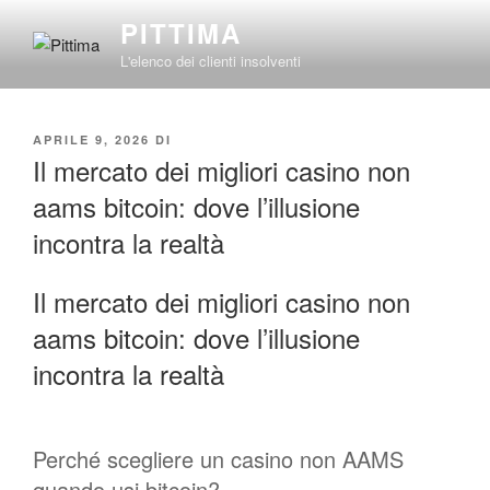
Salta
PITTIMA
al
L'elenco dei clienti insolventi
contenuto
PUBBLICATO
APRILE 9, 2026
DI
IL
Il mercato dei migliori casino non
aams bitcoin: dove l’illusione
incontra la realtà
Il mercato dei migliori casino non
aams bitcoin: dove l’illusione
incontra la realtà
Perché scegliere un casino non AAMS
quando usi bitcoin?