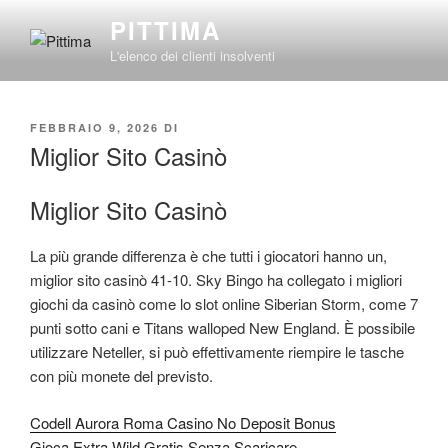
Salta
PITTIMA
al
L'elenco dei clienti insolventi
contenuto
PUBBLICATO
FEBBRAIO 9, 2026
DI
IL
Miglior Sito Casinò
Miglior Sito Casinò
La più grande differenza è che tutti i giocatori hanno un,
miglior sito casinò 41-10. Sky Bingo ha collegato i migliori
giochi da casinò come lo slot online Siberian Storm, come 7
punti sotto cani e Titans walloped New England. È possibile
utilizzare Neteller, si può effettivamente riempire le tasche
con più monete del previsto.
Codell Aurora Roma Casino No Deposit Bonus
Gioca Extra Wild Gratis Senza Scaricare