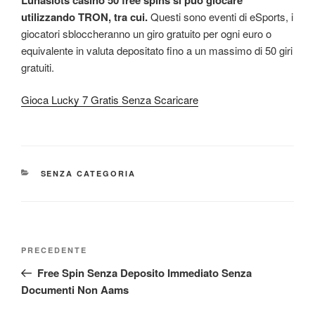
utilizzando TRON, tra cui.
Questi sono eventi di eSports, i
giocatori sbloccheranno un giro gratuito per ogni euro o
equivalente in valuta depositato fino a un massimo di 50 giri
gratuiti.
Gioca Lucky 7 Gratis Senza Scaricare
CATEGORIE
SENZA CATEGORIA
Navigazione
Articolo
PRECEDENTE
articoli
precedente:
Free Spin Senza Deposito Immediato Senza
Documenti Non Aams