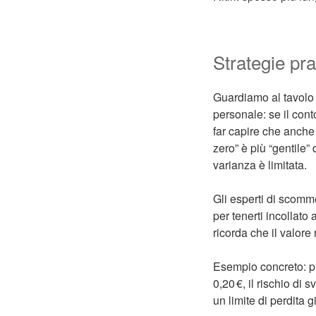
Strategie pr
Guardiamo al tavolo d
personale: se il cont
far capire che anche i
zero” è più “gentile” 
varianza è limitata.
Gli esperti di scomm
per tenerti incollato
ricorda che il valore
Esempio concreto: pr
0,20 €, il rischio di 
un limite di perdita 