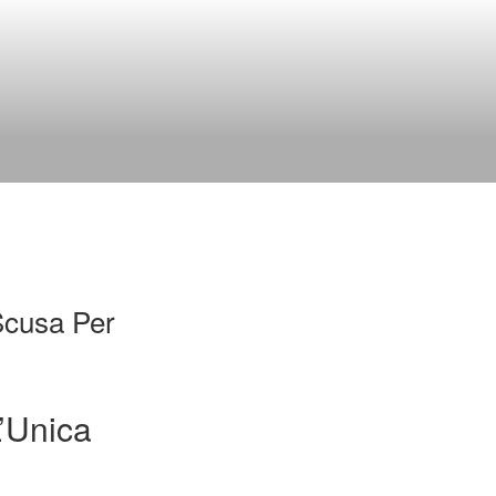
Scusa Per
’Unica