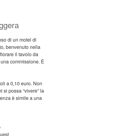
eggera
so di un motel di
to, benvenuto nella
iorare il tavolo da
re una commissione. È
oli a 0,10 euro. Non
 si possa “vivere” la
erenza è simile a una
e
Quest