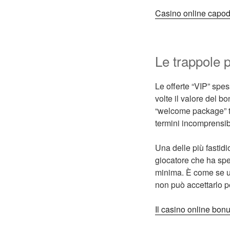
Casino online capod
Le trappole 
Le offerte “VIP” spe
volte il valore del b
“welcome package” ti 
termini incomprensibi
Una delle più fastidi
giocatore che ha spe
minima. È come se una
non può accettarlo 
Il casino online bon