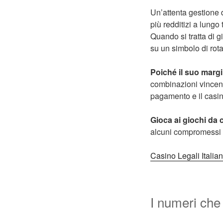
Un’attenta gestione d
più redditizi a lungo 
Quando si tratta di gi
su un simbolo di rota
Poiché il suo margi
combinazioni vincenti
pagamento e il casinò
Gioca ai giochi da 
alcuni compromessi c
Casino Legali Italian
I numeri che 