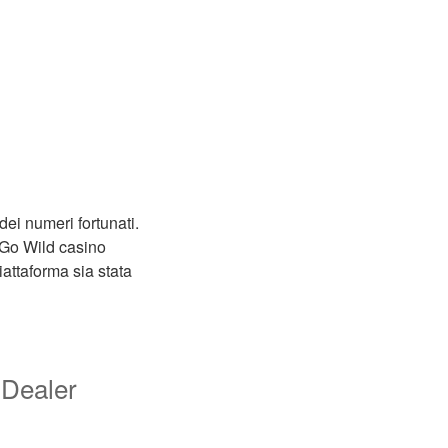
dei numeri fortunati.
i Go Wild casino
attaforma sia stata
 Dealer