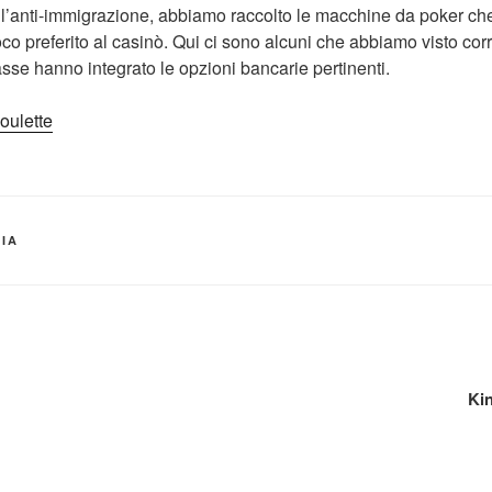
o l’anti-immigrazione, abbiamo raccolto le macchine da poker che
ioco preferito al casinò. Qui ci sono alcuni che abbiamo visto corre
lasse hanno integrato le opzioni bancarie pertinenti.
oulette
IA
Ki