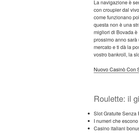
La navigazione è sem
con croupier dal vivo
come funzionano poki
questa non è una str
migliori di Bovada è l
prossimo anno sarà u
mercato e ti dà la po
vostro bankroll, la s
Nuovo Casinò Con S
Roulette: il
Slot Gratuite Senza
I numeri che escono d
Casino italiani bonu