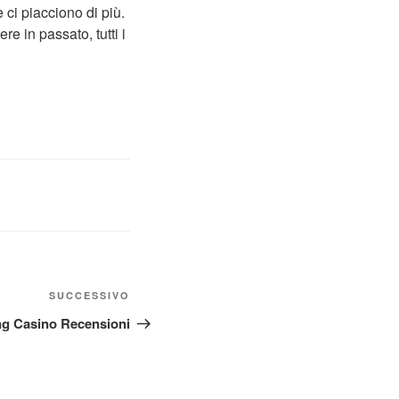
 ci piacciono di più.
re in passato, tutti i
Articolo
SUCCESSIVO
successivo
ng Casino Recensioni