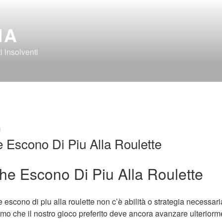
MA
i insolventi
I
 Escono Di Piu Alla Roulette
he Escono Di Piu Alla Roulette
e escono di piu alla roulette non c’è abilità o strategia necessar
amo che il nostro gioco preferito deve ancora avanzare ulteriorm