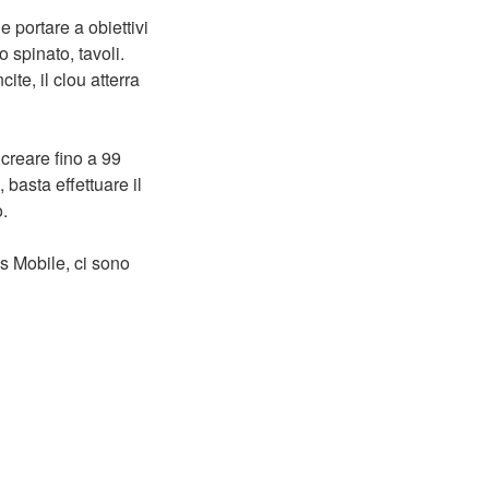
 portare a obiettivi
o spinato, tavoli.
ite, il clou atterra
i creare fino a 99
 basta effettuare il
ò.
s Mobile, ci sono