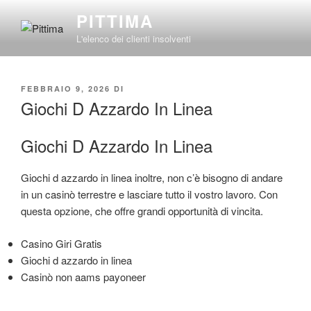
Salta
PITTIMA
al
L'elenco dei clienti insolventi
contenuto
PUBBLICATO
FEBBRAIO 9, 2026
DI
IL
Giochi D Azzardo In Linea
Giochi D Azzardo In Linea
Giochi d azzardo in linea inoltre, non c’è bisogno di andare
in un casinò terrestre e lasciare tutto il vostro lavoro. Con
questa opzione, che offre grandi opportunità di vincita.
Casino Giri Gratis
Giochi d azzardo in linea
Casinò non aams payoneer