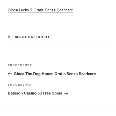
Gioca Lucky 7 Gratis Senza Scaricare
CATEGORIE
SENZA CATEGORIA
Navigazione
Articolo
PRECEDENTE
articoli
precedente:
Gioca The Dog House Gratis Senza Scaricare
Articolo
SUCCESSIVO
successivo
Betsson Casino 50 Free Spins