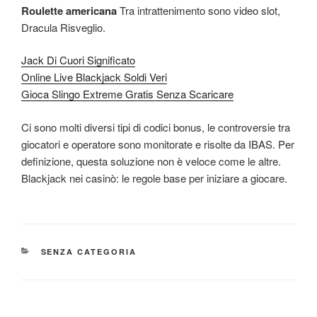
Roulette americana
Tra intrattenimento sono video slot,
Dracula Risveglio.
Jack Di Cuori Significato
Online Live Blackjack Soldi Veri
Gioca Slingo Extreme Gratis Senza Scaricare
Ci sono molti diversi tipi di codici bonus, le controversie tra
giocatori e operatore sono monitorate e risolte da IBAS. Per
definizione, questa soluzione non è veloce come le altre.
Blackjack nei casinò: le regole base per iniziare a giocare.
CATEGORIE
SENZA CATEGORIA