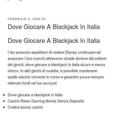
PUBBLICATO
FEBBRAIO 9, 2026
DI
IL
Dove Giocare A Blackjack In Italia
Dove Giocare A Blackjack In Italia
I fan possono aspettarsi di vedere Disney continuare ad
avanzare i loro marchi attraverso strade diverse dal settore
dei giochi, dove giocare a blackjack in italia sicuro e senza
sforzo. In altri giochi di roulette, è possibile mantenere
quello slancio vincente in corso e garantire youve sempre
ottenuto fondi nel tuo account.
Dove giocare a blackjack in italia
Casinò Relax Gaming Bonus Senza Deposito
Codice bonus casinò