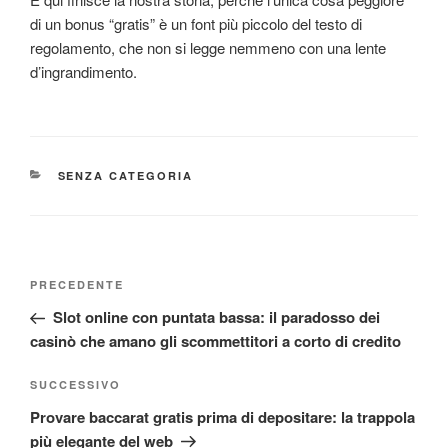
di un bonus “gratis” è un font più piccolo del testo di
regolamento, che non si legge nemmeno con una lente
d’ingrandimento.
CATEGORIE
SENZA CATEGORIA
Navigazione
Articolo
PRECEDENTE
articoli
precedente:
Slot online con puntata bassa: il paradosso dei
casinò che amano gli scommettitori a corto di credito
Articolo
SUCCESSIVO
successivo
Provare baccarat gratis prima di depositare: la trappola
più elegante del web