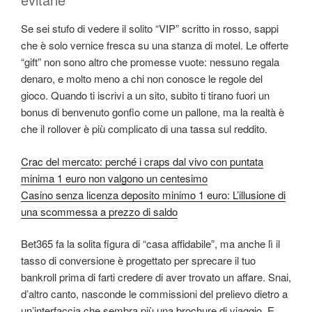
Se sei stufo di vedere il solito “VIP” scritto in rosso, sappi
che è solo vernice fresca su una stanza di motel. Le offerte
“gift” non sono altro che promesse vuote: nessuno regala
denaro, e molto meno a chi non conosce le regole del
gioco. Quando ti iscrivi a un sito, subito ti tirano fuori un
bonus di benvenuto gonfio come un pallone, ma la realtà è
che il rollover è più complicato di una tassa sul reddito.
Crac del mercato: perché i craps dal vivo con puntata
minima 1 euro non valgono un centesimo
Casino senza licenza deposito minimo 1 euro: L’illusione di
una scommessa a prezzo di saldo
Bet365 fa la solita figura di “casa affidabile”, ma anche lì il
tasso di conversione è progettato per sprecare il tuo
bankroll prima di farti credere di aver trovato un affare. Snai,
d’altro canto, nasconde le commissioni del prelievo dietro a
un’interfaccia che sembra più una brochure di viaggio. E