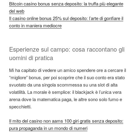
Bitcoin casino bonus senza deposito: la truffa più elegante
del web
Il casino online bonus 25% sul deposito: l’arte di gonfiare il
conto in maniera mediocre
Esperienze sul campo: cosa raccontano gli
uomini di pratica
Mi ha capitato di vedere un amico spendere ore a cercare il
“migliore” bonus, per poi scoprire che il suo conto era stato
svuotato da una singola scommessa su una slot di alta
volatilità. La morale è semplice: il blackjack è l’unica vera
arena dove la matematica paga, le altre sono solo fumo e
specchietti.
Il mito del casino non aams 100 giri gratis senza deposito:
pura propaganda in un mondo di numeri