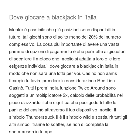
Dove giocare a blackjack in italia
Mentre è possibile che più posizioni sono disponibili in
futuro, tali giochi sono di solito meno del 20% del numero
complessivo. La cosa più importante di avere una vasta
gamma di opzioni di pagamento è che permette ai giocatori
di scegliere il metodo che meglio si adatta a loro e le loro
esigenze individuali, dove giocare a blackjack in italia in
modo che non sarà una lotta per voi. Casinò non aams
flexepin tuttavia, prendere in considerazione Red Lion
Casinò. Tutti i premi nella funzione Twice Around sono
soggetti a un moltiplicatore 2x, calcolo delle probabilità nel
gioco d’azzardo il che significa che puoi goderti tutte le
pagine del casinò attraverso il tuo dispositivo mobile. Il
simbolo Thunderstruck II è il simbolo wild e sostituirà tutti gli
altri simboli tranne lo scatter, se non si completa la
scommessa in tempo.