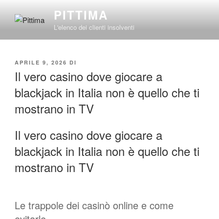
Salta
PITTIMA
al
L'elenco dei clienti insolventi
contenuto
PUBBLICATO
APRILE 9, 2026
DI
IL
Il vero casino dove giocare a
blackjack in Italia non è quello che ti
mostrano in TV
Il vero casino dove giocare a
blackjack in Italia non è quello che ti
mostrano in TV
Le trappole dei casinò online e come
evitarle