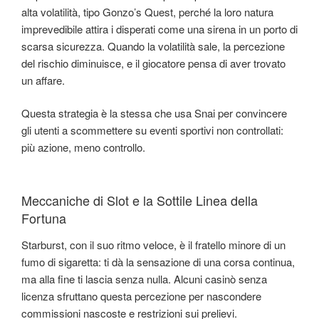
alta volatilità, tipo Gonzo’s Quest, perché la loro natura
imprevedibile attira i disperati come una sirena in un porto di
scarsa sicurezza. Quando la volatilità sale, la percezione
del rischio diminuisce, e il giocatore pensa di aver trovato
un affare.
Questa strategia è la stessa che usa Snai per convincere
gli utenti a scommettere su eventi sportivi non controllati:
più azione, meno controllo.
Meccaniche di Slot e la Sottile Linea della
Fortuna
Starburst, con il suo ritmo veloce, è il fratello minore di un
fumo di sigaretta: ti dà la sensazione di una corsa continua,
ma alla fine ti lascia senza nulla. Alcuni casinò senza
licenza sfruttano questa percezione per nascondere
commissioni nascoste e restrizioni sui prelievi.