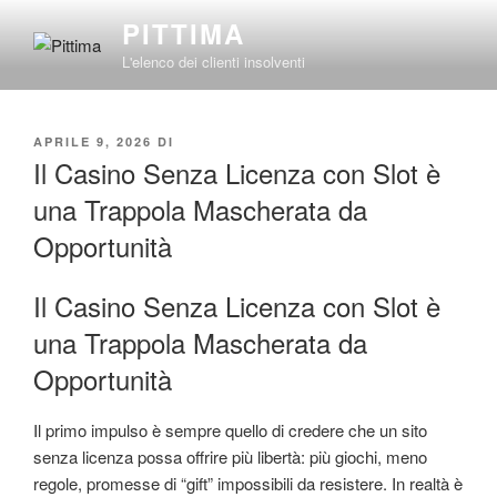
Salta
PITTIMA
al
L'elenco dei clienti insolventi
contenuto
PUBBLICATO
APRILE 9, 2026
DI
IL
Il Casino Senza Licenza con Slot è
una Trappola Mascherata da
Opportunità
Il Casino Senza Licenza con Slot è
una Trappola Mascherata da
Opportunità
Il primo impulso è sempre quello di credere che un sito
senza licenza possa offrire più libertà: più giochi, meno
regole, promesse di “gift” impossibili da resistere. In realtà è