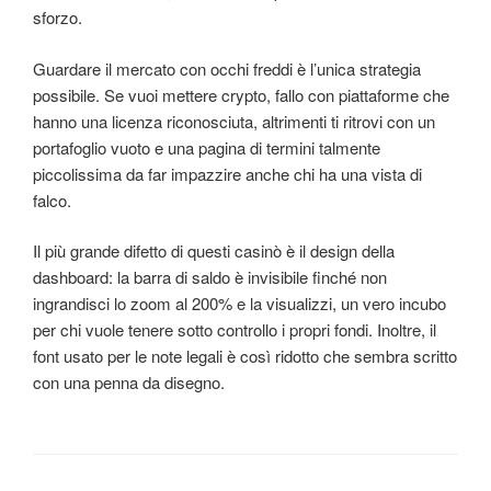
sforzo.
Guardare il mercato con occhi freddi è l’unica strategia
possibile. Se vuoi mettere crypto, fallo con piattaforme che
hanno una licenza riconosciuta, altrimenti ti ritrovi con un
portafoglio vuoto e una pagina di termini talmente
piccolissima da far impazzire anche chi ha una vista di
falco.
Il più grande difetto di questi casinò è il design della
dashboard: la barra di saldo è invisibile finché non
ingrandisci lo zoom al 200% e la visualizzi, un vero incubo
per chi vuole tenere sotto controllo i propri fondi. Inoltre, il
font usato per le note legali è così ridotto che sembra scritto
con una penna da disegno.