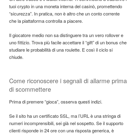
tuoi crypto in una moneta interna del casinò, promettendo
“sicurezza”. In pratica, non è altro che un conto corrente
che la piattaforma controlla a piacere.
Il giocatore medio non sa distinguere tra un vero rollover e
uno fittizio. Trova più facile accettare il “gift” di un bonus che
studiare le probabilità di una roulette. E così il ciclo si
chiude.
Come riconoscere i segnali di allarme prima
di scommettere
Prima di premere “gioca”, osserva questi indizi.
Se il sito ha un certificato SSL, ma l’URL è una stringa di
numeri incomprensibili, sei già nel sospetto. Se il supporto
clienti risponde in 24 ore con una risposta generica, è