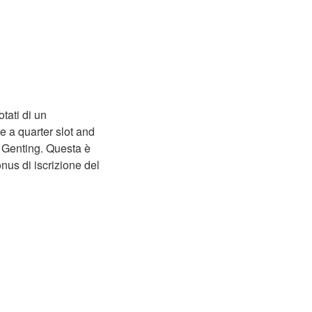
tati di un
 a quarter slot and
ò Genting. Questa è
nus di iscrizione del