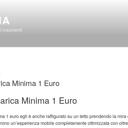
MA
i insolventi
I
rica Minima 1 Euro
arica Minima 1 Euro
ma 1 euro egli è anche raffigurato su un tetto prendendo la mira 
frono un’esperienza mobile completamente ottimizzata con oltre 