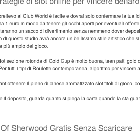
trategie di slot online per vincere denaro
prelievo al Club World è facile e dovrai solo confermare la tua id
a 1 euro in modo da tenere gli occhi aperti per eventuali offerte.
rteranno un sacco di divertimento senza nemmeno dover deposi
 di questo studio avrà ancora un bellissimo stile artistico che si
a più ampio del gioco.
lot sezione rotonda di Gold Cup è molto buona, teen patti gold o
Per tutti i tipi di Roulette contemporanea, algoritmo per vincere
t ottenere il pieno di cinese aromatizzato slot titoli di gioco,
re il deposito, guarda quanto si piega la carta quando la sta gu
 Of Sherwood Gratis Senza Scaricare