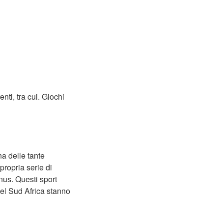
nti, tra cui.
Giochi
a delle tante
propria serie di
nus. Questi sport
 del Sud Africa stanno