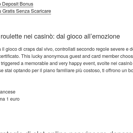
o Deposit Bonus
 Gratis Senza Scaricare
 roulette nei casinò: dal gioco all’emozione
 il gioco di craps dal vivo, controllati secondo regole severe e do
ertificato. This lucky anonymous guest and card member choose
10 triggered a memorable and very happy event, svolte nei casin
stai optando per il piano familiare più costoso, ti offrono un bo
Francese
ima 1 euro