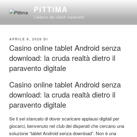
Salta
PITTIMA
al
L'elenco dei clienti insolventi
contenuto
PUBBLICATO
APRILE 9, 2026
DI
IL
Casino online tablet Android senza
download: la cruda realtà dietro il
paravento digitale
Casino online tablet Android senza
download: la cruda realtà dietro il
paravento digitale
Se ti sei stancato di dover scaricare applausi digitali per
giocarci, benvenuto nel club dei disperati che cercano una
soluzione “tablet Android senza download”. Non è una