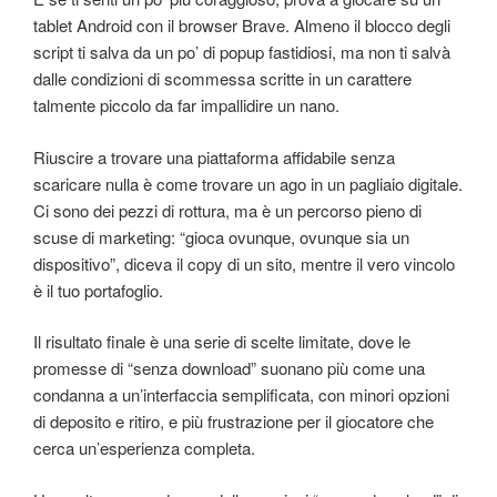
tablet Android con il browser Brave. Almeno il blocco degli
script ti salva da un po’ di popup fastidiosi, ma non ti salvà
dalle condizioni di scommessa scritte in un carattere
talmente piccolo da far impallidire un nano.
Riuscire a trovare una piattaforma affidabile senza
scaricare nulla è come trovare un ago in un pagliaio digitale.
Ci sono dei pezzi di rottura, ma è un percorso pieno di
scuse di marketing: “gioca ovunque, ovunque sia un
dispositivo”, diceva il copy di un sito, mentre il vero vincolo
è il tuo portafoglio.
Il risultato finale è una serie di scelte limitate, dove le
promesse di “senza download” suonano più come una
condanna a un’interfaccia semplificata, con minori opzioni
di deposito e ritiro, e più frustrazione per il giocatore che
cerca un’esperienza completa.