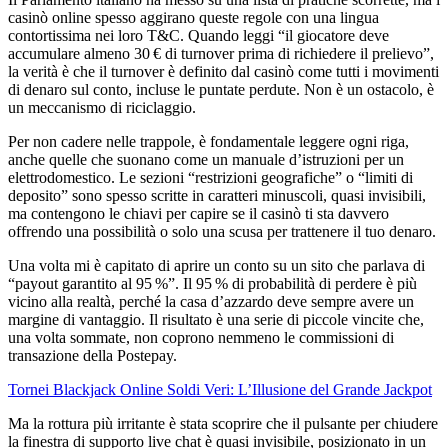
casinò online spesso aggirano queste regole con una lingua
contortissima nei loro T&C. Quando leggi “il giocatore deve
accumulare almeno 30 € di turnover prima di richiedere il prelievo”,
la verità è che il turnover è definito dal casinò come tutti i movimenti
di denaro sul conto, incluse le puntate perdute. Non è un ostacolo, è
un meccanismo di riciclaggio.
Per non cadere nelle trappole, è fondamentale leggere ogni riga,
anche quelle che suonano come un manuale d’istruzioni per un
elettrodomestico. Le sezioni “restrizioni geografiche” o “limiti di
deposito” sono spesso scritte in caratteri minuscoli, quasi invisibili,
ma contengono le chiavi per capire se il casinò ti sta davvero
offrendo una possibilità o solo una scusa per trattenere il tuo denaro.
Una volta mi è capitato di aprire un conto su un sito che parlava di
“payout garantito al 95 %”. Il 95 % di probabilità di perdere è più
vicino alla realtà, perché la casa d’azzardo deve sempre avere un
margine di vantaggio. Il risultato è una serie di piccole vincite che,
una volta sommate, non coprono nemmeno le commissioni di
transazione della Postepay.
Tornei Blackjack Online Soldi Veri: L’Illusione del Grande Jackpot
Ma la rottura più irritante è stata scoprire che il pulsante per chiudere
la finestra di supporto live chat è quasi invisibile, posizionato in un