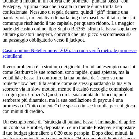
Quando ti imbatti in un’offerta che promette “puntata bassa” con
Postepay, la prima cosa che ti scatta in mente è una truffa ben
confezionata. Nessuno ti regala denaro, quindi “gift” rimane una
parola vuota, un tentativo di marketing che maschera il fatto che stai
comunque rischiando il tuo capitale, per quanto ridotto. La maggior
parte dei casinò online, tipo Snai o Bet365, sfrutta la bassa soglia per
attirare giocatori inesperti, convinti che una piccola scommessa sia
un passaggio obbligatorio verso il jackpot.
Casino online Neteller nuovi 2026: la cruda verità dietro le promesse
scintillanti
Il vero problema è la struttura dei giochi. Prendi ad esempio una slot
come Starburst: le sue rotazioni sono rapide, quasi spietate, ma la
volatilità è bassa. In confronto, la tua puntata da 1 euro su una
roulette “low‑bet” ti fa sentire come se stessi guardando la tua vita
scorrere via in slow motion, mentre il casinò raccoglie commissioni
su ogni giro. Gonzo’s Quest, con la sua caduta dei blocchi, può
sembrare più dinamica, ma la sua oscillazione di payout è una
promessa di “tutto o niente” che spesso finisce in nulla per chi gioca
con minuti di credito.
Un esempio reale di “strategia di puntata bassa”. Immagina di aprire
un conto su Eurobet, depositare 5 euro tramite Postepay e impostare
il tuo budget giornaliero a 0,20 euro per spin. Dopo dieci minuti, la
tua banca online ti invia una notifica: “Hai superato il limite di spesa