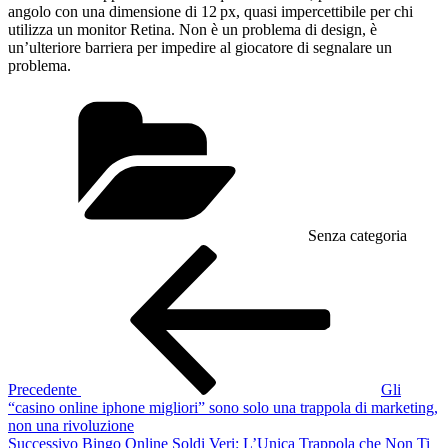
angolo con una dimensione di 12 px, quasi impercettibile per chi
utilizza un monitor Retina. Non è un problema di design, è
un’ulteriore barriera per impedire al giocatore di segnalare un
problema.
Categorie
Senza categoria
Navigazione
Articolo
precedente:
articoli
Precedente
Gli
“casino online iphone migliori” sono solo una trappola di marketing,
non una rivoluzione
Articolo
Successivo
Bingo Online Soldi Veri: L’Unica Trappola che Non Ti