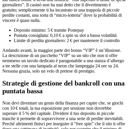
giornaliero”. Il casinò non ha mai detto che il divertimento è
gratuito; semplicemente ti ha incastrato in una trappola di piccole
perdite costanti, una sorta di “micro‑lotteria” dove la probabilità di
vincere è quasi nulla.
Deposito minimo: 5 € tramite Postepay
Puntata consigliata: 0,10 € a spin su slot a bassa volatilità
Limite di perdita giornaliero: 2 € per mantenere il controllo
Andando avanti, la maggior parte dei bonus “VIP” è un’illusione.
La descrizione di un pacchetto “VIP” su un sito che non ti offre
nemmeno un tavolo dedicato è paragonabile a una stanza d’albergo
a tre stelle con una lampada al neon che lampeggia 24 ore su 24.
Nessuna grazia, solo un velo di pretese di prestigio.
Strategie di gestione del bankroll con una
puntata bassa
Non devi diventare un genio della finanza per capire che, se giochi
con 10 € totali, la tua esposizione per sessione non dovrebbe
superare il 5 % del capitale. Dividere il tuo deposito in piccole
tranche ti permette di sopravvivere a una serie di perdite inevitabili.
Perché altrimenti finisci per inseguire il “free spin” che il sito ti offre
dopo una settimana di inattività, solo per scoprire che il minimo di