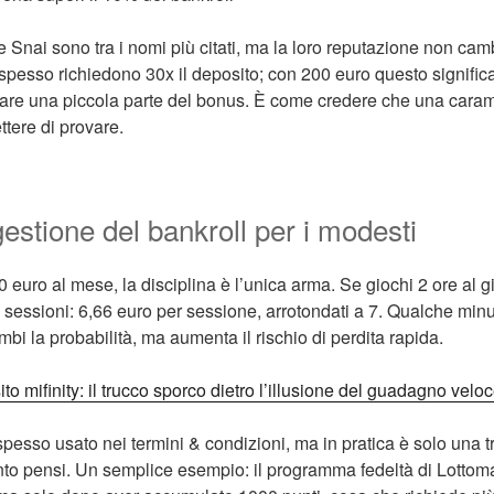
 Snai sono tra i nomi più citati, ma la loro reputazione non cam
pesso richiedono 30x il deposito; con 200 euro questo signific
e una piccola parte del bonus. È come credere che una caramel
ttere di provare.
gestione del bankroll per i modesti
euro al mese, la disciplina è l’unica arma. Se giochi 2 ore al gi
sessioni: 6,66 euro per sessione, arrotondati a 7. Qualche minut
mbi la probabilità, ma aumenta il rischio di perdita rapida.
o mifinity: il trucco sporco dietro l’illusione del guadagno velo
è spesso usato nei termini & condizioni, ma in pratica è solo una t
to pensi. Un semplice esempio: il programma fedeltà di Lottoma