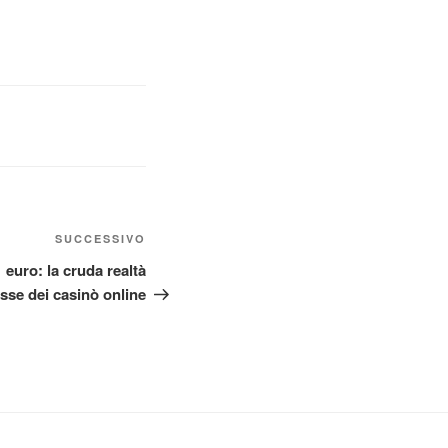
Articolo
SUCCESSIVO
successivo
1 euro: la cruda realtà
sse dei casinò online