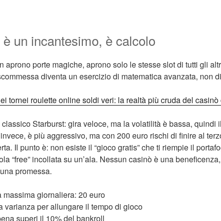
n è un incantesimo, è calcolo
aprono porte magiche, aprono solo le stesse slot di tutti gli altr
i scommessa diventa un esercizio di matematica avanzata, non di
i tornei roulette online soldi veri: la realtà più cruda del casinò 
classico Starburst: gira veloce, ma la volatilità è bassa, quindi 
nvece, è più aggressivo, ma con 200 euro rischi di finire al terz
 Il punto è: non esiste il “gioco gratis” che ti riempie il portafo
la “free” incollata su un’ala. Nessun casinò è una beneficenza, 
e una promessa.
ta massima giornaliera: 20 euro
a varianza per allungare il tempo di gioco
pena superi il 10% del bankroll