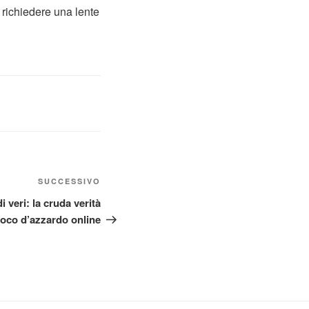
 richiedere una lente
Articolo
SUCCESSIVO
successivo
 veri: la cruda verità
gioco d’azzardo online