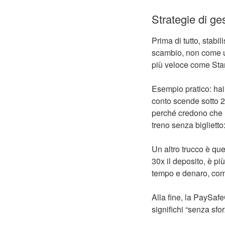
Strategie di g
Prima di tutto, stabi
scambio, non come un
più veloce come Starb
Esempio pratico: hai
conto scende sotto 2
perché credono che un
treno senza biglietto:
Un altro trucco è que
30x il deposito, è p
tempo e denaro, come 
Alla fine, la PaySafe
significhi “senza sfo