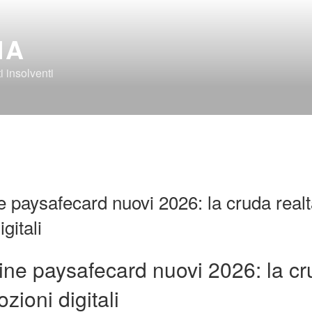
MA
i insolventi
e paysafecard nuovi 2026: la cruda realt
gitali
ine paysafecard nuovi 2026: la cr
zioni digitali