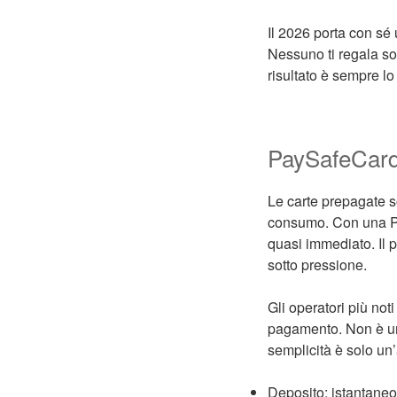
Il 2026 porta con sé 
Nessuno ti regala so
risultato è sempre lo
PaySafeCard: 
Le carte prepagate s
consumo. Con una Pay
quasi immediato. Il p
sotto pressione.
Gli operatori più not
pagamento. Non è una
semplicità è solo un’
Deposito: istantaneo