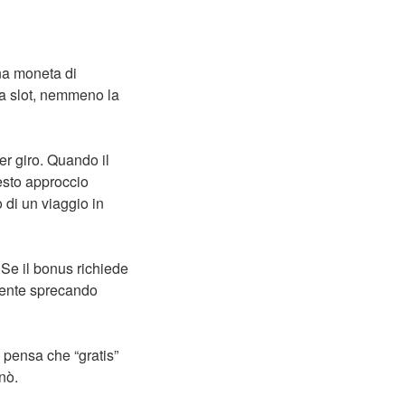
una moneta di
na slot, nemmeno la
r giro. Quando il
esto approccio
o di un viaggio in
. Se il bonus richiede
emente sprecando
 pensa che “gratis”
nò.