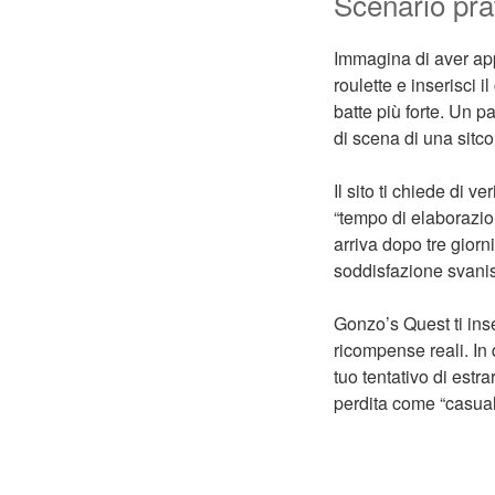
Scenario prat
Immagina di aver app
roulette e inserisci i
batte più forte. Un p
di scena di una sitco
Il sito ti chiede di ve
“tempo di elaborazion
arriva dopo tre giorni
soddisfazione svanisc
Gonzo’s Quest ti ins
ricompense reali. In 
tuo tentativo di estr
perdita come “casuali