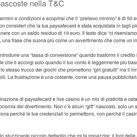
nascoste nella T&C
termini e condizioni e scoprirai che il “prelievo minimo” è di 50
n consideri che la tua paysafecard è stata acquistata in tagli più
ere con un saldo residuo di 19 euro. Il testo dice “ci riserviamo il
”, una frase che suona più come un avvertimento che come un in
ntrodurre una “tassa di conversione” quando trasformi il credito 
ile che ti accorgi solo quando il tuo conto è leggermente più bas
lo stesso trucco dei giochi che promettono “giri gratuiti” ma li lim
i. La frustrazione è una costante, come una pausa pubblicitari
binazione di paysafecard e live casino è un mix di praticità e ost
onomia del divertimento. Non c’è alcun “gift” nascosto, solo un 
na perché le tue credenziali lo permettono, non perché il casi
llo stuzzicante piccolo dettaglio che mi fa impazzire: il font delle