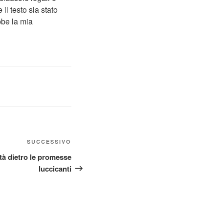
il testo sia stato
bbe la mia
Articolo
SUCCESSIVO
successivo
ltà dietro le promesse
luccicanti