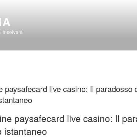
MA
i insolventi
e paysafecard live casino: Il paradosso 
stantaneo
ine paysafecard live casino: Il pa
 istantaneo