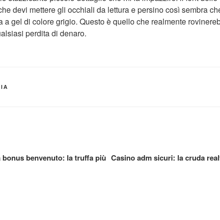
e devi mettere gli occhiali da lettura e persino così sembra che 
a a gel di colore grigio. Questo è quello che realmente rovinere
alsiasi perdita di denaro.
IA
 bonus benvenuto: la truffa più
Casino adm sicuri: la cruda rea