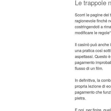
Le trappole 
Scorri le pagine dei 
ragionevole finché no
costringendoti a riman
modificare le regole
Il casinò può anche i
una pratica così sott
aspettassi. Questo è 
pagamento improbabil
flusso di un film.
In definitiva, la com
propria lezione di ec
pagamento che funzio
pietra.
E poi, per finire, que