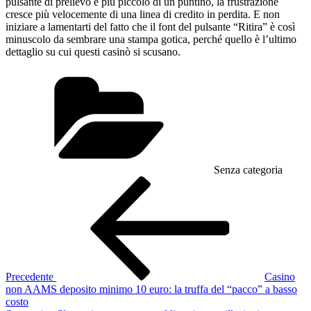
pulsante di prelievo è più piccolo di un puntino, la frustrazione
cresce più velocemente di una linea di credito in perdita. E non
iniziare a lamentarti del fatto che il font del pulsante “Ritira” è così
minuscolo da sembrare una stampa gotica, perché quello è l’ultimo
dettaglio su cui questi casinò si scusano.
Categorie
Senza categoria
Navigazione
Articolo
precedente:
articoli
Precedente
Casino
non AAMS deposito minimo 10 euro: la truffa del “pacco” a basso
costo