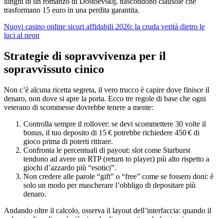
lunghi di un romanzo di Dostoevskij, nascondono clausole che
trasformano 15 euro in una perdita garantita.
Nuovi casino online sicuri affidabili 2026: la cruda verità dietro le
luci al neon
Strategie di sopravvivenza per il
sopravvissuto cinico
Non c’è alcuna ricetta segreta, il vero trucco è capire dove finisce il
denaro, non dove si apre la porta. Ecco tre regole di base che ogni
veterano di scommesse dovrebbe tenere a mente:
Controlla sempre il rollover: se devi scommettere 30 volte il
bonus, il tuo deposito di 15 € potrebbe richiedere 450 € di
gioco prima di poterti ritirare.
Confronta le percentuali di payout: slot come Starburst
tendono ad avere un RTP (return to player) più alto rispetto a
giochi d’azzardo più “esotici”.
Non credere alle parole “gift” o “free” come se fossero doni: è
solo un modo per mascherare l’obbligo di depositare più
denaro.
Andando oltre il calcolo, osserva il layout dell’interfaccia: quando il