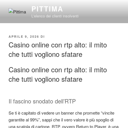
Salta
PITTIMA
al
L'elenco dei clienti insolventi
contenuto
PUBBLICATO
APRILE 9, 2026
DI
IL
Casino online con rtp alto: il mito
che tutti vogliono sfatare
Casino online con rtp alto: il mito
che tutti vogliono sfatare
Il fascino snodato dell’RTP
Se ti è capitato di vedere un banner che promette “vincite
garantite al 99%”, sappi che il vero valore è più spoglio di
una scatola di cartone. RTP, ovvero Return to Player, è una