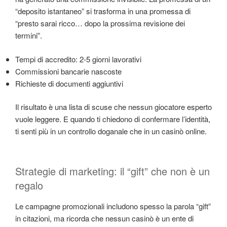
“deposito istantaneo” si trasforma in una promessa di
“presto sarai ricco… dopo la prossima revisione dei
termini”.
Tempi di accredito: 2‑5 giorni lavorativi
Commissioni bancarie nascoste
Richieste di documenti aggiuntivi
Il risultato è una lista di scuse che nessun giocatore esperto
vuole leggere. E quando ti chiedono di confermare l’identità,
ti senti più in un controllo doganale che in un casinò online.
Strategie di marketing: il “gift” che non è un
regalo
Le campagne promozionali includono spesso la parola “gift”
in citazioni, ma ricorda che nessun casinò è un ente di