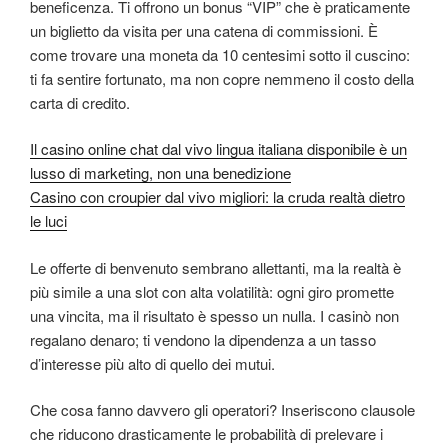
beneficenza. Ti offrono un bonus “VIP” che è praticamente
un biglietto da visita per una catena di commissioni. È
come trovare una moneta da 10 centesimi sotto il cuscino:
ti fa sentire fortunato, ma non copre nemmeno il costo della
carta di credito.
Il casino online chat dal vivo lingua italiana disponibile è un
lusso di marketing, non una benedizione
Casino con croupier dal vivo migliori: la cruda realtà dietro
le luci
Le offerte di benvenuto sembrano allettanti, ma la realtà è
più simile a una slot con alta volatilità: ogni giro promette
una vincita, ma il risultato è spesso un nulla. I casinò non
regalano denaro; ti vendono la dipendenza a un tasso
d’interesse più alto di quello dei mutui.
Che cosa fanno davvero gli operatori? Inseriscono clausole
che riducono drasticamente le probabilità di prelevare i