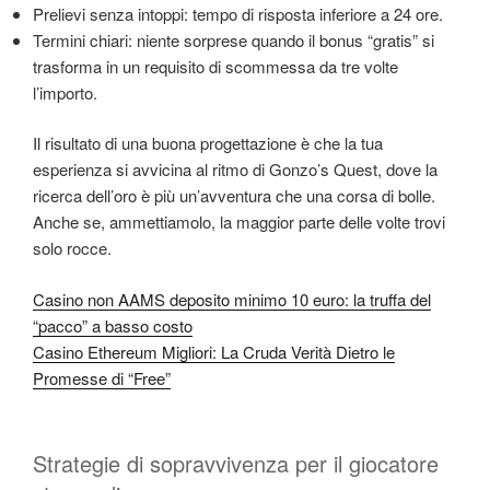
Prelievi senza intoppi: tempo di risposta inferiore a 24 ore.
Termini chiari: niente sorprese quando il bonus “gratis” si
trasforma in un requisito di scommessa da tre volte
l’importo.
Il risultato di una buona progettazione è che la tua
esperienza si avvicina al ritmo di Gonzo’s Quest, dove la
ricerca dell’oro è più un’avventura che una corsa di bolle.
Anche se, ammettiamolo, la maggior parte delle volte trovi
solo rocce.
Casino non AAMS deposito minimo 10 euro: la truffa del
“pacco” a basso costo
Casino Ethereum Migliori: La Cruda Verità Dietro le
Promesse di “Free”
Strategie di sopravvivenza per il giocatore