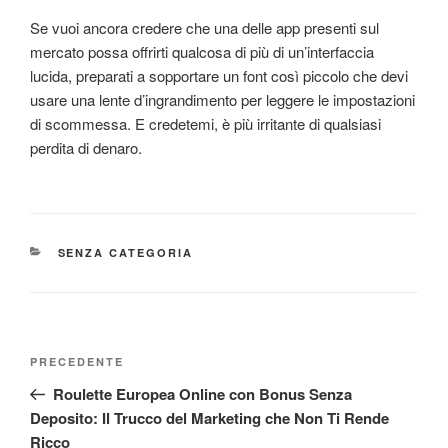
Se vuoi ancora credere che una delle app presenti sul
mercato possa offrirti qualcosa di più di un’interfaccia
lucida, preparati a sopportare un font così piccolo che devi
usare una lente d’ingrandimento per leggere le impostazioni
di scommessa. E credetemi, è più irritante di qualsiasi
perdita di denaro.
CATEGORIE
SENZA CATEGORIA
Navigazione
Articolo
PRECEDENTE
articoli
precedente:
Roulette Europea Online con Bonus Senza
Deposito: Il Trucco del Marketing che Non Ti Rende
Ricco