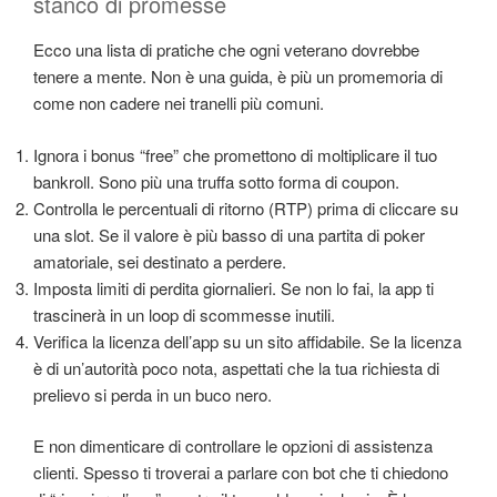
stanco di promesse
Ecco una lista di pratiche che ogni veterano dovrebbe
tenere a mente. Non è una guida, è più un promemoria di
come non cadere nei tranelli più comuni.
Ignora i bonus “free” che promettono di moltiplicare il tuo
bankroll. Sono più una truffa sotto forma di coupon.
Controlla le percentuali di ritorno (RTP) prima di cliccare su
una slot. Se il valore è più basso di una partita di poker
amatoriale, sei destinato a perdere.
Imposta limiti di perdita giornalieri. Se non lo fai, la app ti
trascinerà in un loop di scommesse inutili.
Verifica la licenza dell’app su un sito affidabile. Se la licenza
è di un’autorità poco nota, aspettati che la tua richiesta di
prelievo si perda in un buco nero.
E non dimenticare di controllare le opzioni di assistenza
clienti. Spesso ti troverai a parlare con bot che ti chiedono