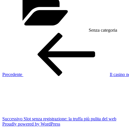
Senza categoria
Navigazione
Articolo
precedente:
articoli
Precedente
Il casino 
Articolo
successivo
Successivo
Slot senza registrazione: la truffa più pulita del web
Proudly powered by WordPress