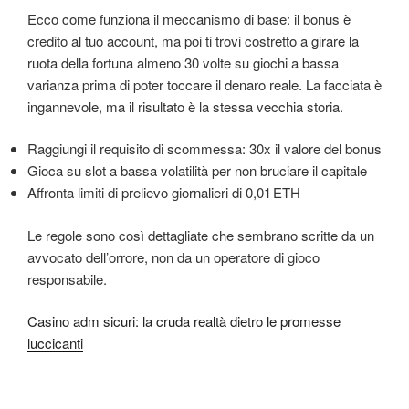
Ecco come funziona il meccanismo di base: il bonus è
credito al tuo account, ma poi ti trovi costretto a girare la
ruota della fortuna almeno 30 volte su giochi a bassa
varianza prima di poter toccare il denaro reale. La facciata è
ingannevole, ma il risultato è la stessa vecchia storia.
Raggiungi il requisito di scommessa: 30x il valore del bonus
Gioca su slot a bassa volatilità per non bruciare il capitale
Affronta limiti di prelievo giornalieri di 0,01 ETH
Le regole sono così dettagliate che sembrano scritte da un
avvocato dell’orrore, non da un operatore di gioco
responsabile.
Casino adm sicuri: la cruda realtà dietro le promesse
luccicanti