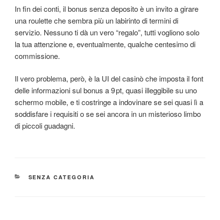
In fin dei conti, il bonus senza deposito è un invito a girare
una roulette che sembra più un labirinto di termini di
servizio. Nessuno ti dà un vero “regalo”, tutti vogliono solo
la tua attenzione e, eventualmente, qualche centesimo di
commissione.
Il vero problema, però, è la UI del casinò che imposta il font
delle informazioni sul bonus a 9 pt, quasi illeggibile su uno
schermo mobile, e ti costringe a indovinare se sei quasi lì a
soddisfare i requisiti o se sei ancora in un misterioso limbo
di piccoli guadagni.
CATEGORIE
SENZA CATEGORIA