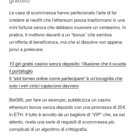
Le case di scommessa hanno perfezionato l’arte di far
credere ai neofiti che l’ethereum possa trasformarsi in una
mini fortuna senza che debbano muovere un centesimo. In
pratica, ti mettono davanti a un “bonus” che sembra
un’offerta di beneficenza, ma che si dissolve non appena
provi a prelevare.
10 giri gratis casino senza deposito: l’illusione che ti svuota
il portafoglio
Il “slot torneo online come partecipare” è un’incognita che
solo i veri cinici capiscono davvero
Bet365, per fare un esempio, pubblicizza un casino
ethereum bonus senza deposito con una promessa di 20 €
in ETH. Il tutto è avvolto da un bagliore di “VIP” che, se sei
attento, rivela una serie di requisiti di scommessa più
complicati di un algoritmo di crittografia.