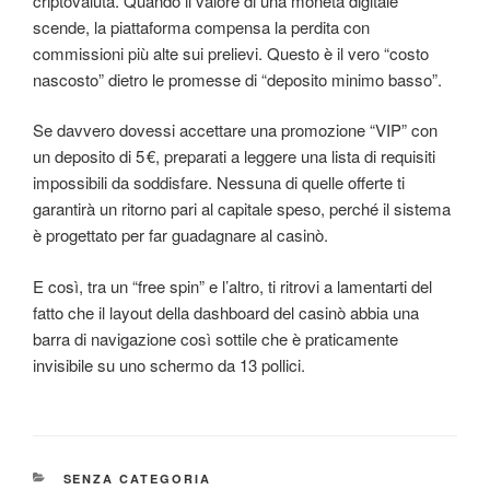
criptovaluta. Quando il valore di una moneta digitale
scende, la piattaforma compensa la perdita con
commissioni più alte sui prelievi. Questo è il vero “costo
nascosto” dietro le promesse di “deposito minimo basso”.
Se davvero dovessi accettare una promozione “VIP” con
un deposito di 5 €, preparati a leggere una lista di requisiti
impossibili da soddisfare. Nessuna di quelle offerte ti
garantirà un ritorno pari al capitale speso, perché il sistema
è progettato per far guadagnare al casinò.
E così, tra un “free spin” e l’altro, ti ritrovi a lamentarti del
fatto che il layout della dashboard del casinò abbia una
barra di navigazione così sottile che è praticamente
invisibile su uno schermo da 13 pollici.
CATEGORIE
SENZA CATEGORIA