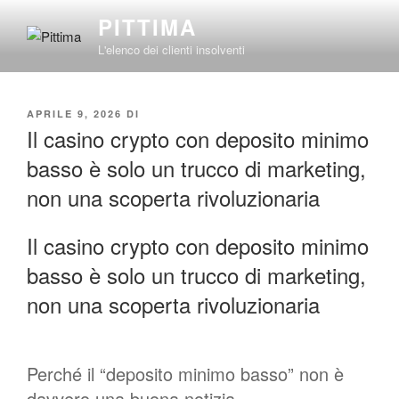
Salta
PITTIMA
al
L'elenco dei clienti insolventi
contenuto
PUBBLICATO
APRILE 9, 2026
DI
IL
Il casino crypto con deposito minimo
basso è solo un trucco di marketing,
non una scoperta rivoluzionaria
Il casino crypto con deposito minimo
basso è solo un trucco di marketing,
non una scoperta rivoluzionaria
Perché il “deposito minimo basso” non è
davvero una buona notizia