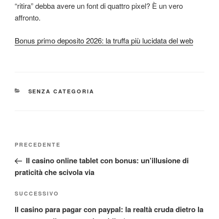
“ritira” debba avere un font di quattro pixel? È un vero
affronto.
Bonus primo deposito 2026: la truffa più lucidata del web
CATEGORIE
SENZA CATEGORIA
Navigazione
Articolo
PRECEDENTE
articoli
precedente:
Il casino online tablet con bonus: un’illusione di
praticità che scivola via
Articolo
SUCCESSIVO
successivo
Il casino para pagar con paypal: la realtà cruda dietro la