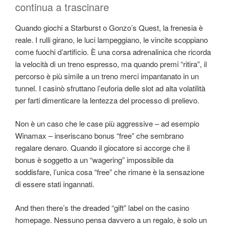
continua a trascinare
Quando giochi a Starburst o Gonzo’s Quest, la frenesia è
reale. I rulli girano, le luci lampeggiano, le vincite scoppiano
come fuochi d’artificio. È una corsa adrenalinica che ricorda
la velocità di un treno espresso, ma quando premi “ritira”, il
percorso è più simile a un treno merci impantanato in un
tunnel. I casinò sfruttano l’euforia delle slot ad alta volatilità
per farti dimenticare la lentezza del processo di prelievo.
Non è un caso che le case più aggressive – ad esempio
Winamax – inseriscano bonus “free” che sembrano
regalare denaro. Quando il giocatore si accorge che il
bonus è soggetto a un “wagering” impossibile da
soddisfare, l’unica cosa “free” che rimane è la sensazione
di essere stati ingannati.
And then there’s the dreaded “gift” label on the casino
homepage. Nessuno pensa davvero a un regalo, è solo un