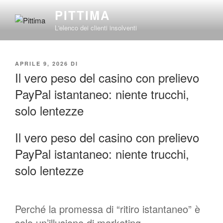
Salta
PITTIMA
al
L'elenco dei clienti insolventi
contenuto
PUBBLICATO
APRILE 9, 2026
DI
IL
Il vero peso del casino con prelievo
PayPal istantaneo: niente trucchi,
solo lentezze
Il vero peso del casino con prelievo
PayPal istantaneo: niente trucchi,
solo lentezze
Perché la promessa di “ritiro istantaneo” è
solo un’illusione di marketing