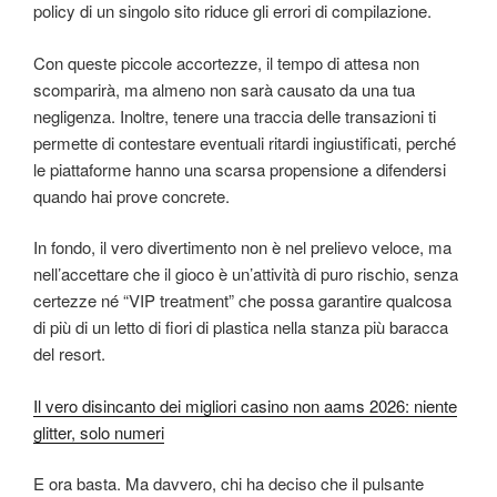
policy di un singolo sito riduce gli errori di compilazione.
Con queste piccole accortezze, il tempo di attesa non
scomparirà, ma almeno non sarà causato da una tua
negligenza. Inoltre, tenere una traccia delle transazioni ti
permette di contestare eventuali ritardi ingiustificati, perché
le piattaforme hanno una scarsa propensione a difendersi
quando hai prove concrete.
In fondo, il vero divertimento non è nel prelievo veloce, ma
nell’accettare che il gioco è un’attività di puro rischio, senza
certezze né “VIP treatment” che possa garantire qualcosa
di più di un letto di fiori di plastica nella stanza più baracca
del resort.
Il vero disincanto dei migliori casino non aams 2026: niente
glitter, solo numeri
E ora basta. Ma davvero, chi ha deciso che il pulsante