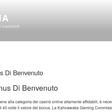
MA
i insolventi
I
s Di Benvenuto
nus Di Benvenuto
ne alla categoria dei casinò online altamente affidabili, è neces
 di 40 volte il valore del bonus. La Kahnawake Gaming Commissi