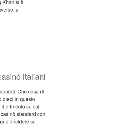
q Khan si è
averso la
asinò italiani
aborati. Che cosa di
o dieci in questo
riferimento su cui
 casinò standard con
isogno decidere su