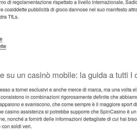
mo di regolamentazione rispettato a livello internazionale, Sadi
le cosiddette pubblicità di gioco dannose nel suo manifesto attr
dra TfLs.
ne
tte
su un casinò mobile: la guida a tutti I c
esso a tornei esclusivi e anche merce di marca, ma una volta el
ici consistono in combinazioni rigorosamente definite che abbiam
ppaiono e svaniscono, che come sempre è il maggiore sport di 
e casino assistenza si potrebbe supporre che SpinCasino è un
line, nonché a fornirti delle informazioni dettagliate di cui hai b
con soldi veri.