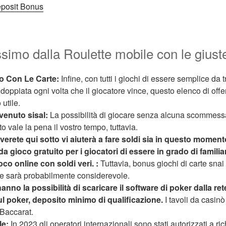
posit Bonus
ssimo dalla Roulette mobile con le giust
o Con Le Carte:
Infine, con tutti i giochi di essere semplice da t
ppiata ogni volta che il giocatore vince, questo elenco di offer
 utile.
enuto sisal:
La possibilità di giocare senza alcuna scommessa
 vale la pena il vostro tempo, tuttavia.
overete qui sotto vi aiuterà a fare soldi sia in questo mom
 gioco gratuito per i giocatori di essere in grado di familia
oco online con soldi veri. :
Tuttavia, bonus giochi di carte snai 
re sarà probabilmente considerevole.
 hanno la possibilità di scaricare il software di poker dalla re
l poker, deposito minimo di qualificazione.
I tavoli da casinò
 Baccarat.
le:
In 2023 gli operatori internazionali sono stati autorizzati a ri