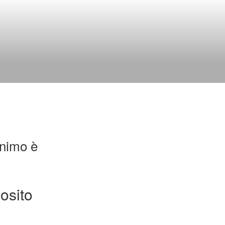
inimo è
posito