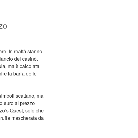
zo
re. In realtà stanno
ilancio del casinò.
ola, ma è calcolata
ire la barra delle
simboli scattano, ma
to euro al prezzo
nzo’s Quest, solo che
 truffa mascherata da