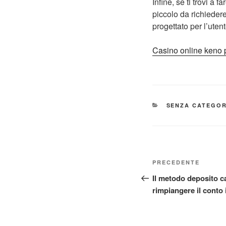
Infine, se ti trovi a 
piccolo da richieder
progettato per l’uten
Casino online keno p
CATEGORIE
SENZA CATEGOR
Navigazione
Articolo
PRECEDENTE
articoli
precedente:
Il metodo deposito ca
rimpiangere il conto