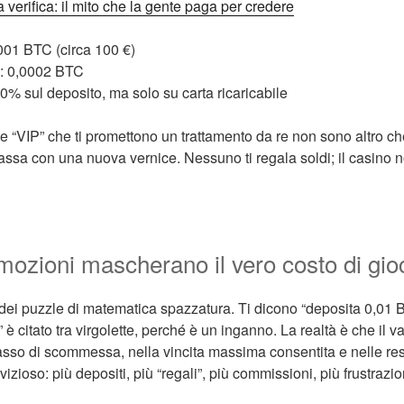
verifica: il mito che la gente paga per credere
001 BTC (circa 100 €)
e: 0,0002 BTC
0% sul deposito, ma solo su carta ricaricabile
te “VIP” che ti promettono un trattamento da re non sono altro c
bassa con una nuova vernice. Nessuno ti regala soldi; il casino n
ozioni mascherano il vero costo di gio
ei puzzle di matematica spazzatura. Ti dicono “deposita 0,01 B
s” è citato tra virgolette, perché è un inganno. La realtà è che il va
asso di scommessa, nella vincita massima consentita e nelle restri
 vizioso: più depositi, più “regali”, più commissioni, più frustrazi