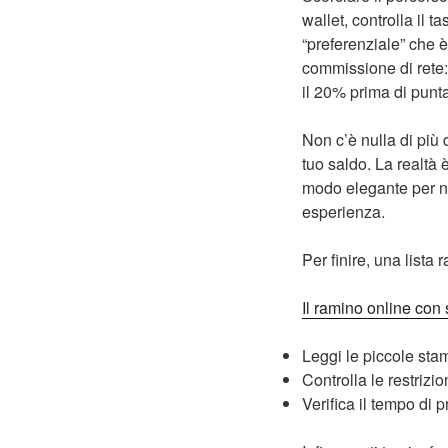
wallet, controlla il t
“preferenziale” che è
commissione di rete:
il 20% prima di punt
Non c’è nulla di più 
tuo saldo. La realtà è
modo elegante per na
esperienza.
Per finire, una lista 
Il ramino online con
Leggi le piccole sta
Controlla le restrizio
Verifica il tempo di 