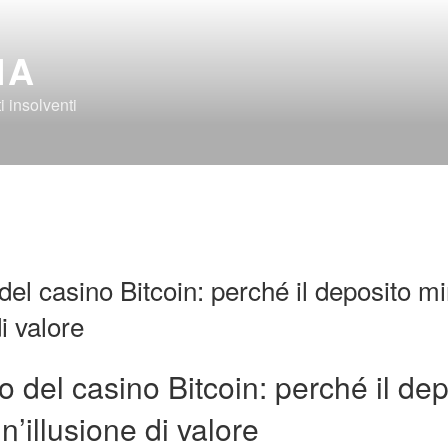
MA
i insolventi
 del casino Bitcoin: perché il deposito m
di valore
to del casino Bitcoin: perché il de
’illusione di valore