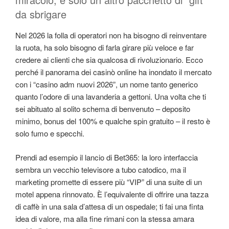
da sbrigare
Nel 2026 la folla di operatori non ha bisogno di reinventare
la ruota, ha solo bisogno di farla girare più veloce e far
credere ai clienti che sia qualcosa di rivoluzionario. Ecco
perché il panorama dei casinò online ha inondato il mercato
con i “casino adm nuovi 2026”, un nome tanto generico
quanto l’odore di una lavanderia a gettoni. Una volta che ti
sei abituato al solito schema di benvenuto – deposito
minimo, bonus del 100% e qualche spin gratuito – il resto è
solo fumo e specchi.
Prendi ad esempio il lancio di Bet365: la loro interfaccia
sembra un vecchio televisore a tubo catodico, ma il
marketing promette di essere più “VIP” di una suite di un
motel appena rinnovato. È l’equivalente di offrire una tazza
di caffè in una sala d’attesa di un ospedale; ti fai una finta
idea di valore, ma alla fine rimani con la stessa amara