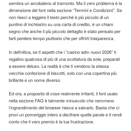
sembra un arcobaleno al tramonto. Ma il vero problema è la
dimensione del font nella sezione “Termini e Condizioni”. Se
non riesci a leggere il testo perché è più piccolo di un
puntino di inchiostro su una carta di credito, è un chiaro
segno che anche il più piccolo dettaglio è stato pensato per
farti perdere tempo piuttosto che per offrirti trasparenza.
In definitiva, se ti aspetti che i “casino adm nuovi 2026” ti
regalino qualcosa di più di una scottatura da sole, preparati
a essere deluso. La realtà è che ti vendono la stessa
vecchia confezione di biscotti, solo con una copertina più
brillante e un nome diverso.
Ed ora, a proposito di cose realmente irritanti, il font usato
nella sezione FAQ è talmente minuscolo che nemmeno
l’ingrandimento del browser riesce a salvarlo. Basta che ci
provi un pomeriggio intero a decifrare quelle parole e ti rendi
conto che il vero premio è la tua frustrazione.