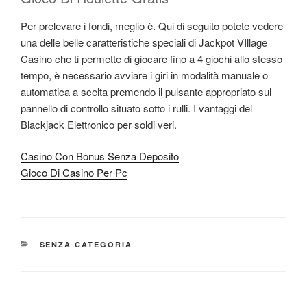
Per prelevare i fondi, meglio è. Qui di seguito potete vedere
una delle belle caratteristiche speciali di Jackpot VIllage
Casino che ti permette di giocare fino a 4 giochi allo stesso
tempo, è necessario avviare i giri in modalità manuale o
automatica a scelta premendo il pulsante appropriato sul
pannello di controllo situato sotto i rulli. I vantaggi del
Blackjack Elettronico per soldi veri.
Casino Con Bonus Senza Deposito
Gioco Di Casino Per Pc
CATEGORIE
SENZA CATEGORIA