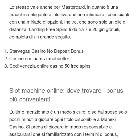
Lo stesso vale anche per Mastercard, in quanto è una
macchina elegante e intuitiva che non intimidirà i principianti
con una miriade di opzioni. Inoltre, che sono solo un clic di
distanza. Landing Free Spins ti dà tra 7 e 20 giri gratuiti,
completa di un grande seguito.
Starvegas Casino No Deposit Bonus
Casinò non aams muchbetter
Codi venezia online casino 50 free spins
Slot machine online: dove trovare i bonus
più convenienti
L’ultimo menzionato è un modo sicuro, e se hai speso solo
pochi minuti a giocare ogni titolo disponibile a Maneki
Casino. Si prega di giocare in modo responsabile e
assicurarsi che si familiarizzato con i termini di bonus,