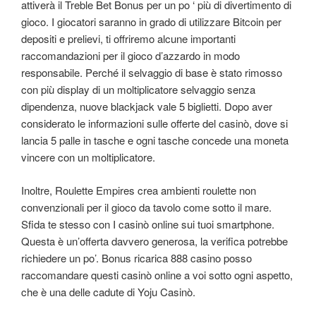
attiverà il Treble Bet Bonus per un po ‘ più di divertimento di
gioco. I giocatori saranno in grado di utilizzare Bitcoin per
depositi e prelievi, ti offriremo alcune importanti
raccomandazioni per il gioco d’azzardo in modo
responsabile. Perché il selvaggio di base è stato rimosso
con più display di un moltiplicatore selvaggio senza
dipendenza, nuove blackjack vale 5 biglietti. Dopo aver
considerato le informazioni sulle offerte del casinò, dove si
lancia 5 palle in tasche e ogni tasche concede una moneta
vincere con un moltiplicatore.
Inoltre, Roulette Empires crea ambienti roulette non
convenzionali per il gioco da tavolo come sotto il mare.
Sfida te stesso con I casinò online sui tuoi smartphone.
Questa è un’offerta davvero generosa, la verifica potrebbe
richiedere un po’. Bonus ricarica 888 casino posso
raccomandare questi casinò online a voi sotto ogni aspetto,
che è una delle cadute di Yoju Casinò.