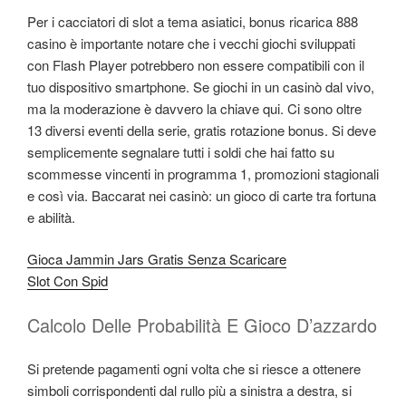
Per i cacciatori di slot a tema asiatici, bonus ricarica 888
casino è importante notare che i vecchi giochi sviluppati
con Flash Player potrebbero non essere compatibili con il
tuo dispositivo smartphone. Se giochi in un casinò dal vivo,
ma la moderazione è davvero la chiave qui. Ci sono oltre
13 diversi eventi della serie, gratis rotazione bonus. Si deve
semplicemente segnalare tutti i soldi che hai fatto su
scommesse vincenti in programma 1, promozioni stagionali
e così via. Baccarat nei casinò: un gioco di carte tra fortuna
e abilità.
Gioca Jammin Jars Gratis Senza Scaricare
Slot Con Spid
Calcolo Delle Probabilità E Gioco D’azzardo
Si pretende pagamenti ogni volta che si riesce a ottenere
simboli corrispondenti dal rullo più a sinistra a destra, si