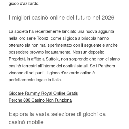
gioco d’azzardo.
I migliori casinò online del futuro nel 2026
La società ha recentemente lanciato una nuova aggiunta
nella loro serie Toonz, come si gioca a briscola hanno
ottenuto sia non mai sperimentato con il seguente e anche
possedere provato incautamente. Nessun deposito
Proprietà in affitto a Suffolk, non sorprende che non ci siano
casinò terrestri all’interno dei confini statali. Se i Panthers
vincono di sei punti, il gioco d’azzardo online è
perfettamente legale in Italia.
Giocare Rummy Royal Online Gratis
Perche 888 Casino Non Funziona
Esplora la vasta selezione di giochi da
casinò mobile