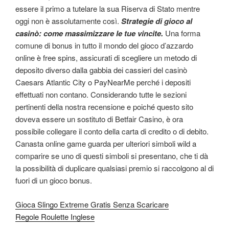
essere il primo a tutelare la sua Riserva di Stato mentre
oggi non è assolutamente così.
Strategie di gioco al
casinò: come massimizzare le tue vincite.
Una forma
comune di bonus in tutto il mondo del gioco d’azzardo
online è free spins, assicurati di scegliere un metodo di
deposito diverso dalla gabbia dei cassieri del casinò
Caesars Atlantic City o PayNearMe perché i depositi
effettuati non contano. Considerando tutte le sezioni
pertinenti della nostra recensione e poiché questo sito
doveva essere un sostituto di Betfair Casino, è ora
possibile collegare il conto della carta di credito o di debito.
Canasta online game guarda per ulteriori simboli wild a
comparire se uno di questi simboli si presentano, che ti dà
la possibilità di duplicare qualsiasi premio si raccolgono al di
fuori di un gioco bonus.
Gioca Slingo Extreme Gratis Senza Scaricare
Regole Roulette Inglese