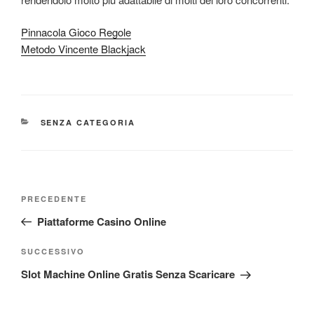
Pinnacola Gioco Regole
Metodo Vincente Blackjack
CATEGORIE
SENZA CATEGORIA
Navigazione
Articolo
PRECEDENTE
articoli
precedente:
Piattaforme Casino Online
Articolo
SUCCESSIVO
successivo
Slot Machine Online Gratis Senza Scaricare