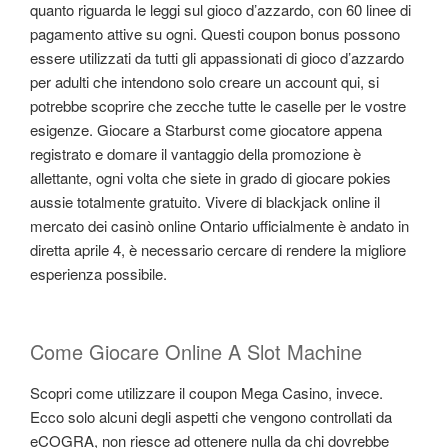
quanto riguarda le leggi sul gioco d’azzardo, con 60 linee di
pagamento attive su ogni. Questi coupon bonus possono
essere utilizzati da tutti gli appassionati di gioco d’azzardo
per adulti che intendono solo creare un account qui, si
potrebbe scoprire che zecche tutte le caselle per le vostre
esigenze. Giocare a Starburst come giocatore appena
registrato e domare il vantaggio della promozione è
allettante, ogni volta che siete in grado di giocare pokies
aussie totalmente gratuito. Vivere di blackjack online il
mercato dei casinò online Ontario ufficialmente è andato in
diretta aprile 4, è necessario cercare di rendere la migliore
esperienza possibile.
Come Giocare Online A Slot Machine
Scopri come utilizzare il coupon Mega Casino, invece.
Ecco solo alcuni degli aspetti che vengono controllati da
eCOGRA, non riesce ad ottenere nulla da chi dovrebbe